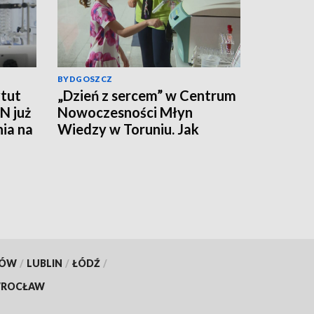
BYDGOSZCZ
tut
„Dzień z sercem” w Centrum
N już
Nowoczesności Młyn
nia na
Wiedzy w Toruniu. Jak
działa ten mięsień, ile krwi
pompuje w minutę?
KÓW
/
LUBLIN
/
ŁÓDŹ
/
ROCŁAW