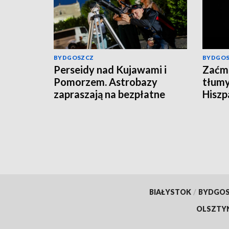
BYDGOSZCZ
BYDGO
Perseidy nad Kujawami i
Zaćmi
Pomorzem. Astrobazy
tłumy
zapraszają na bezpłatne
Hiszpa
obserwacje nocnego nieba
BIAŁYSTOK
/
BYDGO
OLSZTY