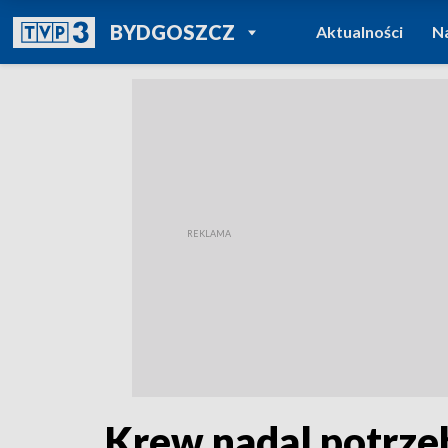
POWRÓT DO
BYDGOSZCZ
Aktualności
N
TVP REGIONY
Krew nadal potrzeb