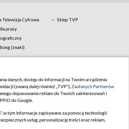
 Telewizja Cyfrowa
Sklep TVP
la prasy
tograficzny
sing (znaki)
klamy
Kontakt
rania danych, dostęp do informacji na Twoim urządzeniu
idacji (zwaną dalej również „TVP”),
Zaufanych Partnerów
anego dopasowania reklam do Twoich zainteresowań i
a PPID do Google.
”, w tym informacje zapisywane za pomocą technologii
zpiecznych usług, personalizację treści oraz reklam,