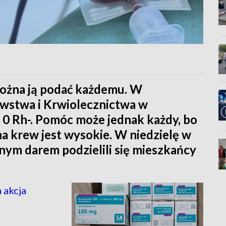
 można ją podać każdemu. W
stwa i Krwiolecznictwa w
 0 Rh-. Pomóc może jednak każdy, bo
a krew jest wysokie. W niedzielę w
nym darem podzielili się mieszkańcy
 akcja