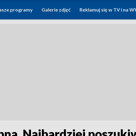
asze programy
Galerie zdjęć
Reklamuj się w TV i na
na. Najbardziej poszuki