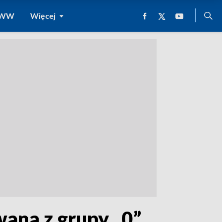
 WWW
Więcej
wana z grupy „0”