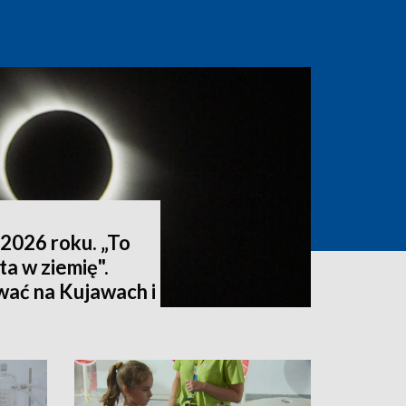
2026 roku. „To
ta w ziemię".
wać na Kujawach i
ktualizacja]