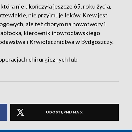
tóra nie ukończyła jeszcze 65. roku życia,
przewlekle, nie przyjmuje leków. Krew jest
gowych, ale też chorym na nowotwory i
Zabłocka, kierownik inowrocławskiego
odawstwa i Krwiolecznictwa w Bydgoszczy.
peracjach chirurgicznych lub
UDOSTĘPNIJ NA X