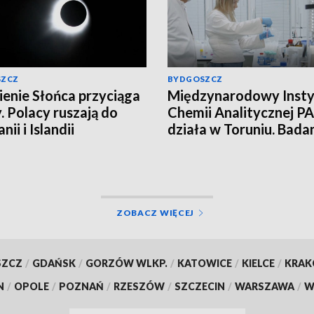
SZCZ
BYDGOSZCZ
enie Słońca przyciąga
Międzynarodowy Insty
. Polacy ruszają do
Chemii Analitycznej PA
nii i Islandii
działa w Toruniu. Bada
najwyższym poziomie
naukowym!
ZOBACZ WIĘCEJ
SZCZ
/
GDAŃSK
/
GORZÓW WLKP.
/
KATOWICE
/
KIELCE
/
KRA
N
/
OPOLE
/
POZNAŃ
/
RZESZÓW
/
SZCZECIN
/
WARSZAWA
/
W