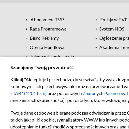
Abonament TVP
Emisja w TVP
Rada Programowa
System NOS
Biuro Reklamy
Ogłoszenie pr
Oferta Handlowa
Akademia Tele
Telegazeta ogłoszenia
Szanujemy Twoją prywatność
Regulamin TVP
Kliknij "Akceptuję i przechodzę do serwisu", aby wyrazić zg
końcowym i ich przechowywanie oraz na przetwarzanie Twoich
z IAB* (1201 firm)
oraz pozostałych
Zaufanych Partnerów T
mierzenia ich skuteczności) i pozostałych, które wskazujemy
Twoje dane osobowe zbierane podczas odwiedzania przez 
takich jak: pliki cookie, sygnalizatory WWW lub innych pod
udostępnianie funkcji mediów społecznościowych oraz anali