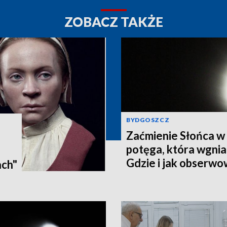
ZOBACZ TAKŻE
BYDGOSZCZ
Zaćmienie Słońca w 
potęga, która wgnia
:
Gdzie i jak obserwo
ach"
Pomorzu? [zdjęcia, a