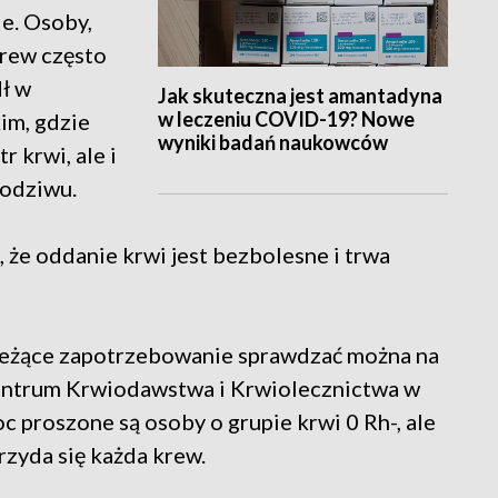
ie. Osoby,
krew często
dł w
Jak skuteczna jest amantadyna
w leczeniu COVID-19? Nowe
im, gdzie
wyniki badań naukowców
r krwi, ale i
podziwu.
że oddanie krwi jest bezbolesne i trwa
ieżące zapotrzebowanie sprawdzać można na
entrum Krwiodawstwa i Krwiolecznictwa w
c proszone są osoby o grupie krwi 0 Rh-, ale
rzyda się każda krew.