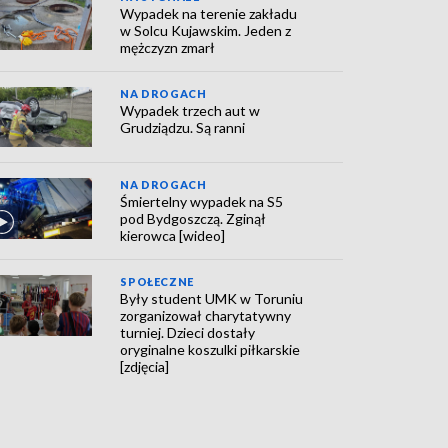
Wypadek na terenie zakładu
w Solcu Kujawskim. Jeden z
mężczyzn zmarł
NA DROGACH
Wypadek trzech aut w
Grudziądzu. Są ranni
NA DROGACH
Śmiertelny wypadek na S5
pod Bydgoszczą. Zginął
kierowca [wideo]
SPOŁECZNE
Były student UMK w Toruniu
zorganizował charytatywny
turniej. Dzieci dostały
oryginalne koszulki piłkarskie
[zdjęcia]