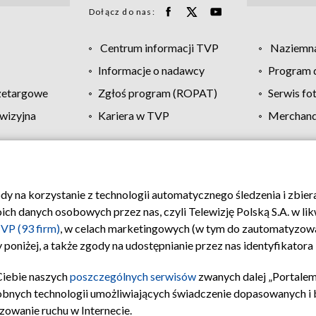
Dołącz do nas:
Centrum informacji TVP
Naziemna
Informacje o nadawcy
Program d
zetargowe
Zgłoś program (ROPAT)
Serwis fo
wizyjna
Kariera w TVP
Merchandi
Polityka prywatności
Moje zgody
Pomoc
Biuro re
ody na korzystanie z technologii automatycznego śledzenia i zbie
 danych osobowych przez nas, czyli Telewizję Polską S.A. w likw
VP (93 firm)
, w celach marketingowych (w tym do zautomatyzow
 poniżej, a także zgody na udostępnianie przez nas identyfikator
Ciebie naszych
poszczególnych serwisów
zwanych dalej „Portalem
obnych technologii umożliwiających świadczenie dopasowanych i be
zowanie ruchu w Internecie.