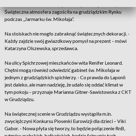
Choinka, kolorowe iluminacje, atrakcje dla najmłodszych.
Świąteczna atmosfera zagościła na grudziądzkim Rynku
podczas „Jarmarku św. Mikołaja”.
Na stoiskach nie mogło zabraknąć świątecznych dekoracji. -
Każdy zajdzie swój gwiazdkowy pomysł na prezent – mówi
Katarzyna Olszewska, sprzedawca.
Na ulicy Spichrzowej mieszkańców wita Renifer Leonard.
Chętni mogą również odwiedzić gabinet św. Mikołaja w
jednym z grudziądzkich spichlerzy. - Co prawda do Laponii
jest daleko, ale mam nadzieję, że udało się oddać klimat w
tym pokoju – przyznaje Marianna Gitner-Sawistowska z CKT
w Grudziądzu.
Na świątecznej scenie w Grudziądzu wystąpiła m.in.
zwyciężczyni Konkursu Piosenki Eurowizji dla dzieci – Viki
Gabor. - Nowa płyta się tworzy, to będzie połączenie RnB,
rytmów arabskich, bałkańskich, będzie fajny mix tych