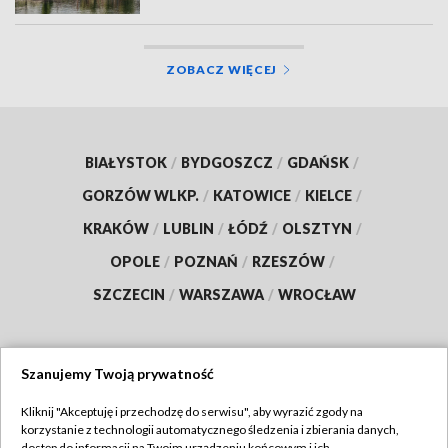
ZOBACZ WIĘCEJ
BIAŁYSTOK
/
BYDGOSZCZ
/
GDAŃSK
/
GORZÓW WLKP.
/
KATOWICE
/
KIELCE
/
KRAKÓW
/
LUBLIN
/
ŁÓDŹ
/
OLSZTYN
/
OPOLE
/
POZNAŃ
/
RZESZÓW
/
SZCZECIN
/
WARSZAWA
/
WROCŁAW
Szanujemy Twoją prywatność
Dołącz do nas:
Kliknij "Akceptuję i przechodzę do serwisu", aby wyrazić zgody na
korzystanie z technologii automatycznego śledzenia i zbierania danych,
TVP
dostęp do informacji na Twoim urządzeniu końcowym i ich