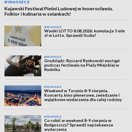
BYDGOSZCZ
Kujawski Festiwal Pieśni Ludowej w Inowrocławiu.
Folklor i kulinaria w solankach!
BYDGOSZCZ
Wyniki LOTTO 8.08.2026: kumulacja 5 mln
zł w Lotto. Sprawdź liczby!
BYDGOSZCZ
Grudziądz: Ryszard Rynkowski wystąpi
podczas festiwalu na Plaży Miejskiej w
Rudniku
BYDGOSZCZ
Weekend w Toruniu 8-9 sierpnia.
Koncerty, kino plenerowe, zwiedzanie i
wyjątkowe wydarzenia dla całej rodziny
BYDGOSZCZ
Co robić w weekend 8-9 sierpnia w
Bydgoszczy? Sprawdź najciekawsze
wydarzenia