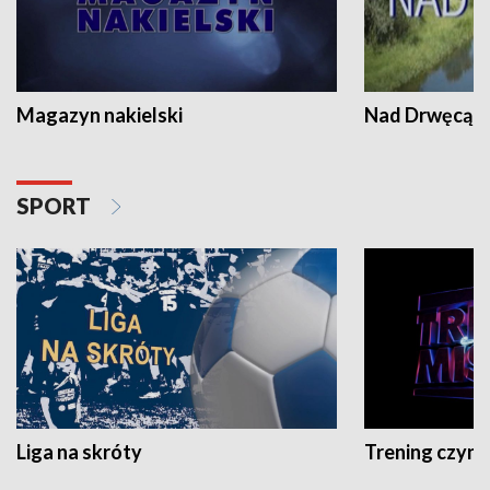
Magazyn nakielski
Nad Drwęcą
SPORT
Liga na skróty
Trening czyni 