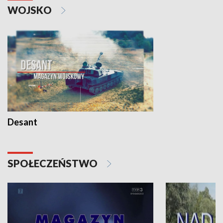
WOJSKO
Desant
SPOŁECZEŃSTWO