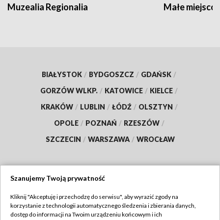
Muzealia Regionalia
Małe miejscow
BIAŁYSTOK
/
BYDGOSZCZ
/
GDAŃSK
/
GORZÓW WLKP.
/
KATOWICE
/
KIELCE
/
KRAKÓW
/
LUBLIN
/
ŁÓDŹ
/
OLSZTYN
/
OPOLE
/
POZNAŃ
/
RZESZÓW
/
SZCZECIN
/
WARSZAWA
/
WROCŁAW
Szanujemy Twoją prywatność
Dołącz do nas:
Kliknij "Akceptuję i przechodzę do serwisu", aby wyrazić zgody na
korzystanie z technologii automatycznego śledzenia i zbierania danych,
TVP
dostęp do informacji na Twoim urządzeniu końcowym i ich