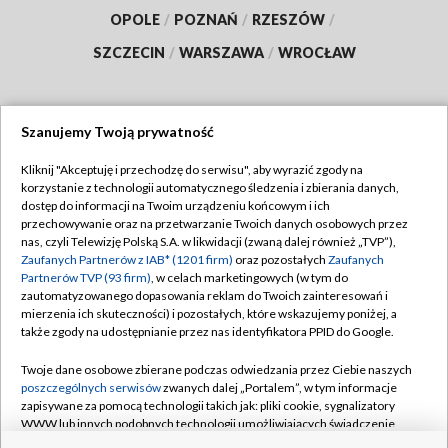
OPOLE
/
POZNAŃ
/
RZESZÓW
/
SZCZECIN
/
WARSZAWA
/
WROCŁAW
Szanujemy Twoją prywatność
Dołącz do nas:
Kliknij "Akceptuję i przechodzę do serwisu", aby wyrazić zgody na
korzystanie z technologii automatycznego śledzenia i zbierania danych,
TVP
dostęp do informacji na Twoim urządzeniu końcowym i ich
Abonament TVP
przechowywanie oraz na przetwarzanie Twoich danych osobowych przez
Regulamin TVP
nas, czyli Telewizję Polską S.A. w likwidacji (zwaną dalej również „TVP”),
Emisja w TVP
Polityka prywatności
Zaufanych Partnerów z IAB* (1201 firm)
oraz pozostałych
Zaufanych
Partnerów TVP (93 firm)
, w celach marketingowych (w tym do
Centrum informacji TVP
Moje zgody
zautomatyzowanego dopasowania reklam do Twoich zainteresowań i
mierzenia ich skuteczności) i pozostałych, które wskazujemy poniżej, a
Naziemna Telewizja Cyfrowa
Pomoc
także zgody na udostępnianie przez nas identyfikatora PPID do Google.
Sklep TVP
Biuro reklamy
Twoje dane osobowe zbierane podczas odwiedzania przez Ciebie naszych
Rada Programowa
Kontakt
poszczególnych serwisów
zwanych dalej „Portalem”, w tym informacje
zapisywane za pomocą technologii takich jak: pliki cookie, sygnalizatory
System NOS
WWW lub innych podobnych technologii umożliwiających świadczenie
dopasowanych i bezpiecznych usług, personalizację treści oraz reklam,