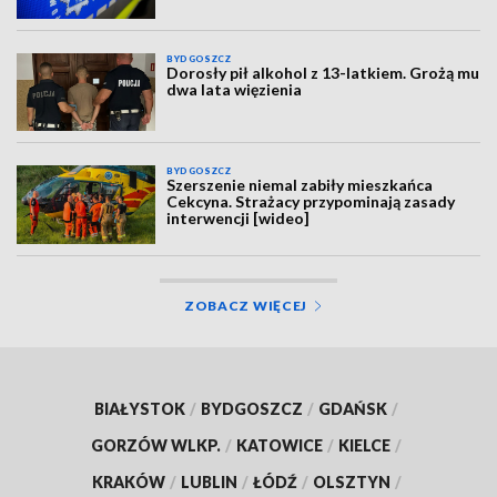
BYDGOSZCZ
Dorosły pił alkohol z 13-latkiem. Grożą mu
dwa lata więzienia
BYDGOSZCZ
Szerszenie niemal zabiły mieszkańca
Cekcyna. Strażacy przypominają zasady
interwencji [wideo]
ZOBACZ WIĘCEJ
BIAŁYSTOK
/
BYDGOSZCZ
/
GDAŃSK
/
GORZÓW WLKP.
/
KATOWICE
/
KIELCE
/
KRAKÓW
/
LUBLIN
/
ŁÓDŹ
/
OLSZTYN
/