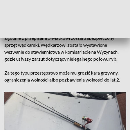
którym łowił stanowi czwarty obręb ochronny na Brdzie.
Obręb ten obejmuje obszar głównego nurtu rzeki Brdy 200
metrów powyżej i 200 metrów poniżej mostu imienia Żeglugi
Bydgoskiej przy ul. Spornej w Bydgoszczy.
Zgodnie z przepisami 54-latkowi został zabezpieczony
sprzęt wędkarski. Wędkarzowi zostało wystawione
wezwanie do stawiennictwa w komisariacie na Wyżynach,
gdzie usłyszy zarzut dotyczący nielegalnego połowu ryb.
Za tego typu przestępstwo może mu grozić kara grzywny,
ograniczenia wolności albo pozbawienia wolności do lat 2.