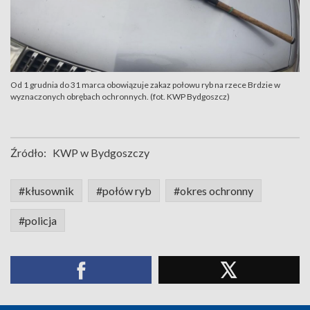
Od 1 grudnia do 31 marca obowiązuje zakaz połowu ryb na rzece Brdzie w
wyznaczonych obrębach ochronnych. (fot. KWP Bydgoszcz)
Źródło:
KWP w Bydgoszczy
#kłusownik
#połów ryb
#okres ochronny
#policja