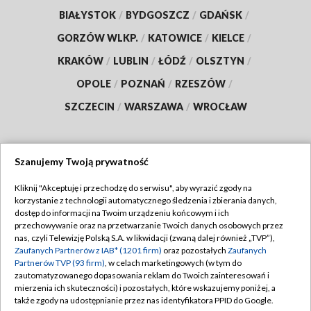
BIAŁYSTOK
/
BYDGOSZCZ
/
GDAŃSK
/
GORZÓW WLKP.
/
KATOWICE
/
KIELCE
/
KRAKÓW
/
LUBLIN
/
ŁÓDŹ
/
OLSZTYN
/
OPOLE
/
POZNAŃ
/
RZESZÓW
/
SZCZECIN
/
WARSZAWA
/
WROCŁAW
Szanujemy Twoją prywatność
Dołącz do nas:
Kliknij "Akceptuję i przechodzę do serwisu", aby wyrazić zgody na
korzystanie z technologii automatycznego śledzenia i zbierania danych,
TVP
dostęp do informacji na Twoim urządzeniu końcowym i ich
Abonament TVP
przechowywanie oraz na przetwarzanie Twoich danych osobowych przez
Regulamin TVP
nas, czyli Telewizję Polską S.A. w likwidacji (zwaną dalej również „TVP”),
Emisja w TVP
Polityka prywatności
Zaufanych Partnerów z IAB* (1201 firm)
oraz pozostałych
Zaufanych
Partnerów TVP (93 firm)
, w celach marketingowych (w tym do
Centrum informacji TVP
Moje zgody
zautomatyzowanego dopasowania reklam do Twoich zainteresowań i
mierzenia ich skuteczności) i pozostałych, które wskazujemy poniżej, a
Naziemna Telewizja Cyfrowa
Pomoc
także zgody na udostępnianie przez nas identyfikatora PPID do Google.