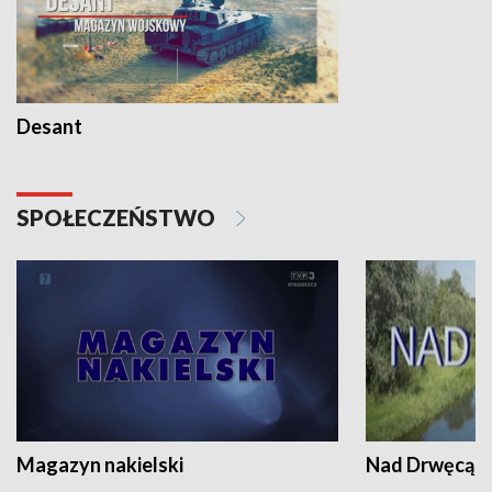
Desant
SPOŁECZEŃSTWO
Magazyn nakielski
Nad Drwęcą