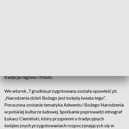
rodzimych tradycjach.
ZOBACZ: Osiem filmów w finale KATAR Film 2021. Jury
obejrzy i wybierze najlepszy obraz filmowców-amatorów z
regionu
Podczas wtorkowych spotkań w Muzeum im. ks. dr.
Władysława Łęgi w Grudziądzu przybliżane i przypominane
są ważne rocznice, zapomniane zwyczaje i inne, istotne dla
tożsamości naszego kraju kwestie. Organizatorzy dbają o to,
aby zwłaszcza dzieci i młodzież szkolna, mogły poznać
tradycje regionu i Polski.
We wtorek, 7 grudnia przygotowana została opowieść pt.
„Narodzenia dzień Bożego jest kolędą świata tego”.
Poruszona zostanie tematyka Adwentu i Bożego Narodzenia
w polskiej kulturze ludowej. Spotkanie poprowadzi etnograf
Łukasz Ciemiński, który przypomni o tradycyjnych
świątecznych przygotowaniach rozpoczynających się w