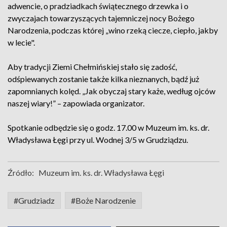
adwencie, o pradziadkach świątecznego drzewka i o
zwyczajach towarzyszących tajemniczej nocy Bożego
Narodzenia, podczas której „wino rzeką ciecze, ciepło, jakby
w lecie".
Aby tradycji Ziemi Chełmińskiej stało się zadość,
odśpiewanych zostanie także kilka nieznanych, bądź już
zapomnianych kolęd. „Jak obyczaj stary każe, według ojców
naszej wiary!” – zapowiada organizator.
Spotkanie odbędzie się o godz. 17.00 w Muzeum im. ks. dr.
Władysława Łęgi przy ul. Wodnej 3/5 w Grudziądzu.
Źródło:
Muzeum im. ks. dr. Władysława Łęgi
#Grudziadz
#Boże Narodzenie