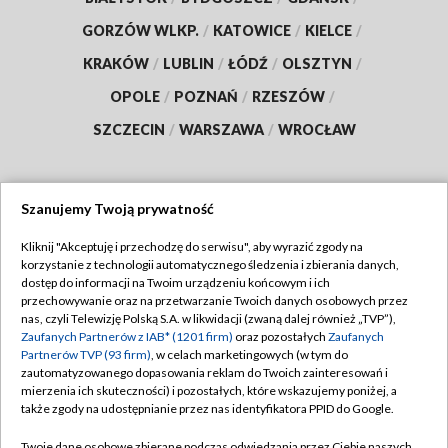
GORZÓW WLKP.
/
KATOWICE
/
KIELCE
/
KRAKÓW
/
LUBLIN
/
ŁÓDŹ
/
OLSZTYN
/
OPOLE
/
POZNAŃ
/
RZESZÓW
/
SZCZECIN
/
WARSZAWA
/
WROCŁAW
Szanujemy Twoją prywatność
Dołącz do nas:
Kliknij "Akceptuję i przechodzę do serwisu", aby wyrazić zgody na
korzystanie z technologii automatycznego śledzenia i zbierania danych,
TVP
dostęp do informacji na Twoim urządzeniu końcowym i ich
Abonament TVP
przechowywanie oraz na przetwarzanie Twoich danych osobowych przez
Regulamin TVP
nas, czyli Telewizję Polską S.A. w likwidacji (zwaną dalej również „TVP”),
Emisja w TVP
Polityka prywatności
Zaufanych Partnerów z IAB* (1201 firm)
oraz pozostałych
Zaufanych
Partnerów TVP (93 firm)
, w celach marketingowych (w tym do
Centrum informacji TVP
Moje zgody
zautomatyzowanego dopasowania reklam do Twoich zainteresowań i
mierzenia ich skuteczności) i pozostałych, które wskazujemy poniżej, a
Naziemna Telewizja Cyfrowa
Pomoc
także zgody na udostępnianie przez nas identyfikatora PPID do Google.
Sklep TVP
Biuro reklamy
Twoje dane osobowe zbierane podczas odwiedzania przez Ciebie naszych