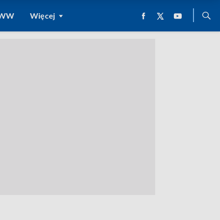
 WWW
Więcej