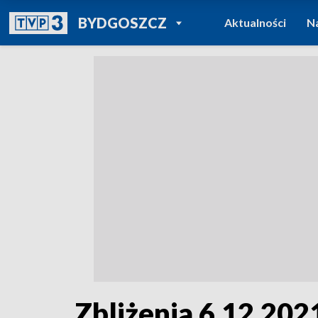
POWRÓT DO
BYDGOSZCZ
Aktualności
N
TVP REGIONY
Zbliżenia 6.12.2021