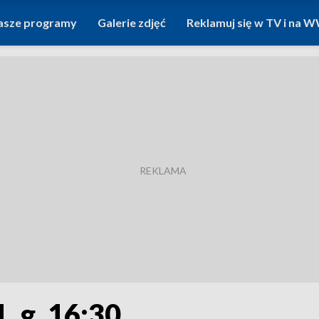
asze programy
Galerie zdjęć
Reklamuj się w TV i na
, g. 16:30