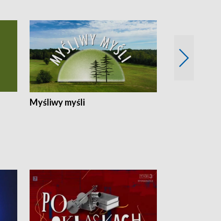
Myśliwy myśli
Spotkania z 