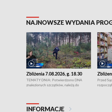
NAJNOWSZE WYDANIA PR
Zbliżenia 7.08.2026, g. 18.30
Zbliżen
TEMATY DNIA: Potwierdzono DNA
Przed Są
znalezionych szczątków, należą do
rozpoczął
zaginionej Jowity Zielińskiej • Tragiczny
pobicie i
finał prac serwisowych w studni w Solcu
zł - tyle
Kujawskim • Festiwal dziewięciu wzgórz
przy ul. 
w Chełmnie i Festiwal Wisły w kilku
Niebezpie
INFORMACJE
miastach regionu • Problem z realizacją
Dalszy ci