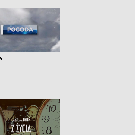
kach
a