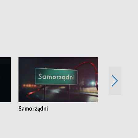
Samorządni
Wspólna sp