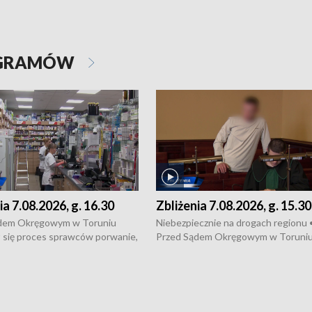
OGRAMÓW
ia 7.08.2026, g. 16.30
Zbliżenia 7.08.2026, g. 15.30
dem Okręgowym w Toruniu
Niebezpiecznie na drogach regionu 
 się proces sprawców porwanie,
Przed Sądem Okręgowym w Toruni
 tortur pod Grudziądzem • 3 mln
rozpoczął się proces sprawców por
 mogą wynosić straty po pożarze
pobicie i tortur pod Grudziądzem • 
Kossaka w Bydgoszczy •
o oszczędzanie wody • Ważne dla
cznie na drogach regionu •
rolników badania w Stacji Doświadcz
ąg sporu o pranie na bydgoskich
Oceny Odmian w Chrząstowie