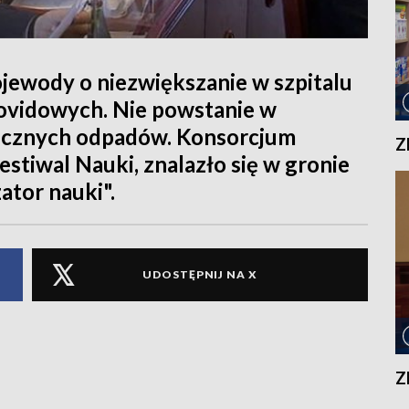
jewody o niezwiększanie w szpitalu
covidowych. Nie powstanie w
iecznych odpadów. Konsorcjum
Z
stiwal Nauki, znalazło się w gronie
ator nauki".
UDOSTĘPNIJ NA X
Z