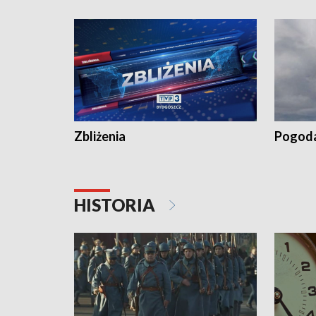
recept po spaleniu apteki w Bydgoszczy •
Kapuścis
Dalszy ciąg sąsiedzkiego sporu o
wywieszanie prania
Zbliżenia
Pogod
HISTORIA