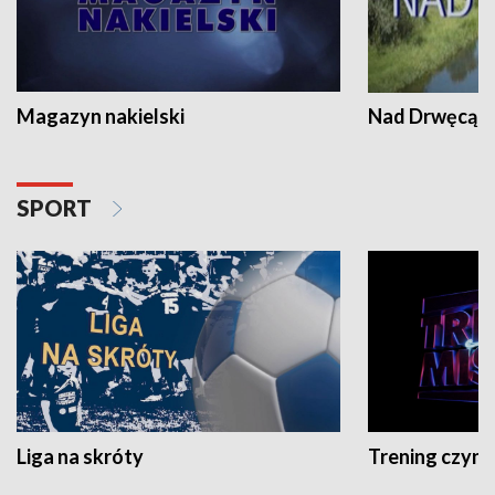
Magazyn nakielski
Nad Drwęcą
SPORT
Liga na skróty
Trening czyni 