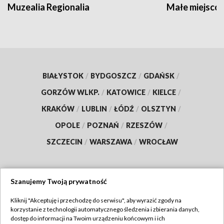
Muzealia Regionalia
Małe miejscow
BIAŁYSTOK
/
BYDGOSZCZ
/
GDAŃSK
/
GORZÓW WLKP.
/
KATOWICE
/
KIELCE
/
KRAKÓW
/
LUBLIN
/
ŁÓDŹ
/
OLSZTYN
/
OPOLE
/
POZNAŃ
/
RZESZÓW
/
SZCZECIN
/
WARSZAWA
/
WROCŁAW
Szanujemy Twoją prywatność
Dołącz do nas:
Kliknij "Akceptuję i przechodzę do serwisu", aby wyrazić zgody na
korzystanie z technologii automatycznego śledzenia i zbierania danych,
TVP
dostęp do informacji na Twoim urządzeniu końcowym i ich