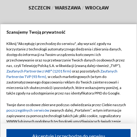
SZCZECIN
/
WARSZAWA
/
WROCŁAW
Szanujemy Twoją prywatność
Dołącz do nas:
Kliknij "Akceptuję i przechodzę do serwisu", aby wyrazić zgody na
korzystanie z technologii automatycznego śledzenia i zbierania danych,
TVP
dostęp do informacji na Twoim urządzeniu końcowym i ich
Abonament TVP
przechowywanie oraz na przetwarzanie Twoich danych osobowych przez
Regulamin TVP
nas, czyli Telewizję Polską S.A. w likwidacji (zwaną dalej również „TVP”),
Emisja w TVP
Polityka prywatności
Zaufanych Partnerów z IAB* (1201 firm)
oraz pozostałych
Zaufanych
Partnerów TVP (93 firm)
, w celach marketingowych (w tym do
Centrum informacji TVP
Moje zgody
zautomatyzowanego dopasowania reklam do Twoich zainteresowań i
mierzenia ich skuteczności) i pozostałych, które wskazujemy poniżej, a
Naziemna Telewizja Cyfrowa
Pomoc
także zgody na udostępnianie przez nas identyfikatora PPID do Google.
Sklep TVP
Biuro reklamy
Twoje dane osobowe zbierane podczas odwiedzania przez Ciebie naszych
Rada Programowa
Kontakt
poszczególnych serwisów
zwanych dalej „Portalem”, w tym informacje
zapisywane za pomocą technologii takich jak: pliki cookie, sygnalizatory
System NOS
WWW lub innych podobnych technologii umożliwiających świadczenie
dopasowanych i bezpiecznych usług, personalizację treści oraz reklam,
Informacje o nadawcy
Kanały
udostępnianie funkcji mediów społecznościowych oraz analizowanie
Akceptuję i przechodzę do serwisu