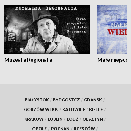
Muzealia Regionalia
Małe miejscow
BIAŁYSTOK
/
BYDGOSZCZ
/
GDAŃSK
/
GORZÓW WLKP.
/
KATOWICE
/
KIELCE
/
KRAKÓW
/
LUBLIN
/
ŁÓDŹ
/
OLSZTYN
/
OPOLE
/
POZNAŃ
/
RZESZÓW
/