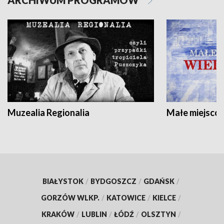
ARCHIWUM PROGRAMÓW
Muzealia Regionalia
Małe miejscow
BIAŁYSTOK
/
BYDGOSZCZ
/
GDAŃSK
/
GORZÓW WLKP.
/
KATOWICE
/
KIELCE
/
KRAKÓW
/
LUBLIN
/
ŁÓDŹ
/
OLSZTYN
/