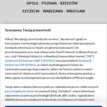
OPOLE
/
POZNAŃ
/
RZESZÓW
/
SZCZECIN
/
WARSZAWA
/
WROCŁAW
Szanujemy Twoją prywatność
Dołącz do nas:
Kliknij "Akceptuję i przechodzę do serwisu", aby wyrazić zgody na
korzystanie z technologii automatycznego śledzenia i zbierania danych,
TVP
dostęp do informacji na Twoim urządzeniu końcowym i ich
Abonament TVP
przechowywanie oraz na przetwarzanie Twoich danych osobowych przez
Regulamin TVP
nas, czyli Telewizję Polską S.A. w likwidacji (zwaną dalej również „TVP”),
Emisja w TVP
Polityka prywatności
Zaufanych Partnerów z IAB* (1201 firm)
oraz pozostałych
Zaufanych
Partnerów TVP (93 firm)
, w celach marketingowych (w tym do
Centrum informacji TVP
Moje zgody
zautomatyzowanego dopasowania reklam do Twoich zainteresowań i
mierzenia ich skuteczności) i pozostałych, które wskazujemy poniżej, a
Naziemna Telewizja Cyfrowa
Pomoc
także zgody na udostępnianie przez nas identyfikatora PPID do Google.
Sklep TVP
Biuro reklamy
Twoje dane osobowe zbierane podczas odwiedzania przez Ciebie naszych
Rada Programowa
Kontakt
poszczególnych serwisów
zwanych dalej „Portalem”, w tym informacje
zapisywane za pomocą technologii takich jak: pliki cookie, sygnalizatory
System NOS
WWW lub innych podobnych technologii umożliwiających świadczenie
dopasowanych i bezpiecznych usług, personalizację treści oraz reklam,
Informacje o nadawcy
Kanały