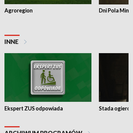
Agroregion
Dni Pola Min
INNE
Ekspert ZUS odpowiada
Stada ogieró