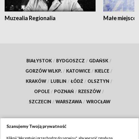
Muzealia Regionalia
Małe miejscow
BIAŁYSTOK
/
BYDGOSZCZ
/
GDAŃSK
/
GORZÓW WLKP.
/
KATOWICE
/
KIELCE
/
KRAKÓW
/
LUBLIN
/
ŁÓDŹ
/
OLSZTYN
/
OPOLE
/
POZNAŃ
/
RZESZÓW
/
SZCZECIN
/
WARSZAWA
/
WROCŁAW
Szanujemy Twoją prywatność
Dołącz do nas:
Kliknij "Akceptuję i przechodzę do serwisu", aby wyrazić zgody na