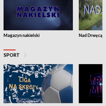
Magazyn nakielski
Nad Drwęcą
SPORT