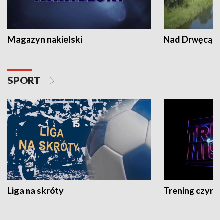
Magazyn nakielski
Nad Drwęcą
SPORT
Liga na skróty
Trening czyni 