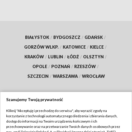
BIAŁYSTOK
/
BYDGOSZCZ
/
GDAŃSK
/
GORZÓW WLKP.
/
KATOWICE
/
KIELCE
/
KRAKÓW
/
LUBLIN
/
ŁÓDŹ
/
OLSZTYN
/
OPOLE
/
POZNAŃ
/
RZESZÓW
/
SZCZECIN
/
WARSZAWA
/
WROCŁAW
Szanujemy Twoją prywatność
Dołącz do nas:
Kliknij "Akceptuję i przechodzę do serwisu", aby wyrazić zgody na
korzystanie z technologii automatycznego śledzenia i zbierania danych,
TVP
dostęp do informacji na Twoim urządzeniu końcowym i ich
Abonament TVP
przechowywanie oraz na przetwarzanie Twoich danych osobowych przez
Regulamin TVP
nas, czyli Telewizję Polską S.A. w likwidacji (zwaną dalej również „TVP”),