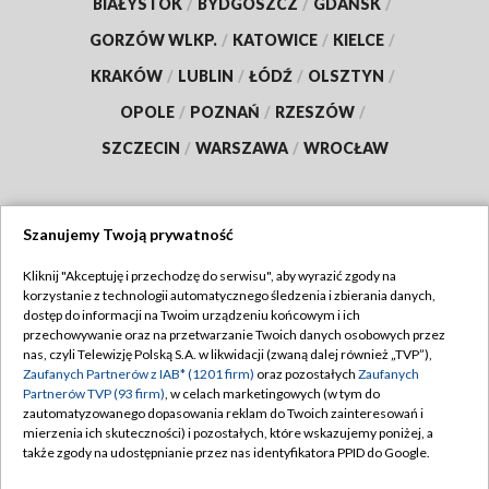
BIAŁYSTOK
/
BYDGOSZCZ
/
GDAŃSK
/
GORZÓW WLKP.
/
KATOWICE
/
KIELCE
/
KRAKÓW
/
LUBLIN
/
ŁÓDŹ
/
OLSZTYN
/
OPOLE
/
POZNAŃ
/
RZESZÓW
/
SZCZECIN
/
WARSZAWA
/
WROCŁAW
Szanujemy Twoją prywatność
Dołącz do nas:
Kliknij "Akceptuję i przechodzę do serwisu", aby wyrazić zgody na
korzystanie z technologii automatycznego śledzenia i zbierania danych,
TVP
dostęp do informacji na Twoim urządzeniu końcowym i ich
Abonament TVP
przechowywanie oraz na przetwarzanie Twoich danych osobowych przez
Regulamin TVP
nas, czyli Telewizję Polską S.A. w likwidacji (zwaną dalej również „TVP”),
Emisja w TVP
Polityka prywatności
Zaufanych Partnerów z IAB* (1201 firm)
oraz pozostałych
Zaufanych
Partnerów TVP (93 firm)
, w celach marketingowych (w tym do
Centrum informacji TVP
Moje zgody
zautomatyzowanego dopasowania reklam do Twoich zainteresowań i
mierzenia ich skuteczności) i pozostałych, które wskazujemy poniżej, a
Naziemna Telewizja Cyfrowa
Pomoc
także zgody na udostępnianie przez nas identyfikatora PPID do Google.
Sklep TVP
Biuro reklamy