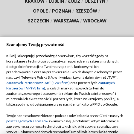
KRAKÓW
/
LUBLIN
/
ŁÓDŹ
/
OLSZTYN
/
OPOLE
/
POZNAŃ
/
RZESZÓW
/
SZCZECIN
/
WARSZAWA
/
WROCŁAW
Szanujemy Twoją prywatność
Dołącz do nas:
Kliknij "Akceptuję i przechodzę do serwisu", aby wyrazić zgody na
korzystanie z technologii automatycznego śledzenia i zbierania danych,
TVP
dostęp do informacji na Twoim urządzeniu końcowym i ich
Abonament TVP
przechowywanie oraz na przetwarzanie Twoich danych osobowych przez
Regulamin TVP
nas, czyli Telewizję Polską S.A. w likwidacji (zwaną dalej również „TVP”),
Emisja w TVP
Polityka prywatności
Zaufanych Partnerów z IAB* (1201 firm)
oraz pozostałych
Zaufanych
Partnerów TVP (93 firm)
, w celach marketingowych (w tym do
Centrum informacji TVP
Moje zgody
zautomatyzowanego dopasowania reklam do Twoich zainteresowań i
mierzenia ich skuteczności) i pozostałych, które wskazujemy poniżej, a
Naziemna Telewizja Cyfrowa
Pomoc
także zgody na udostępnianie przez nas identyfikatora PPID do Google.
Sklep TVP
Biuro reklamy
Twoje dane osobowe zbierane podczas odwiedzania przez Ciebie naszych
Rada Programowa
Kontakt
poszczególnych serwisów
zwanych dalej „Portalem”, w tym informacje
zapisywane za pomocą technologii takich jak: pliki cookie, sygnalizatory
System NOS
WWW lub innych podobnych technologii umożliwiających świadczenie