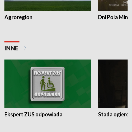
Agroregion
Dni Pola Min
INNE
Ekspert ZUS odpowiada
Stada ogieró