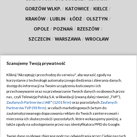
GORZÓW WLKP.
/
KATOWICE
/
KIELCE
/
KRAKÓW
/
LUBLIN
/
ŁÓDŹ
/
OLSZTYN
/
OPOLE
/
POZNAŃ
/
RZESZÓW
/
SZCZECIN
/
WARSZAWA
/
WROCŁAW
Szanujemy Twoją prywatność
Dołącz do nas:
Kliknij "Akceptuję i przechodzę do serwisu", aby wyrazić zgody na
korzystanie z technologii automatycznego śledzenia i zbierania danych,
TVP
dostęp do informacji na Twoim urządzeniu końcowym i ich
Abonament TVP
przechowywanie oraz na przetwarzanie Twoich danych osobowych przez
Regulamin TVP
nas, czyli Telewizję Polską S.A. w likwidacji (zwaną dalej również „TVP”),
Emisja w TVP
Polityka prywatności
Zaufanych Partnerów z IAB* (1201 firm)
oraz pozostałych
Zaufanych
Partnerów TVP (93 firm)
, w celach marketingowych (w tym do
Centrum informacji TVP
Moje zgody
zautomatyzowanego dopasowania reklam do Twoich zainteresowań i
mierzenia ich skuteczności) i pozostałych, które wskazujemy poniżej, a
Naziemna Telewizja Cyfrowa
Pomoc
także zgody na udostępnianie przez nas identyfikatora PPID do Google.
Sklep TVP
Biuro reklamy
Twoje dane osobowe zbierane podczas odwiedzania przez Ciebie naszych