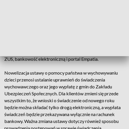
– informuje Krystyna Michałek, regionalny
rzecznik prasowy ZUS województwa kujawsko-
pomorskiego.
Przygotowania do obsługi programu Rodzina 500 plus
trwają już od dłuższego czasu. Pierwsze wnioski trafią do nas
po nowym roku. Złożyć je będzie można wyłącznie drogą
elektroniczną przez Platformę Usług Elektronicznych (PUE)
ZUS, bankowość elektroniczną i portal Empatia.
Nowelizacja ustawy o pomocy państwa w wychowywaniu
dzieci przenosi ustalanie uprawnień do świadczenia
wychowawczego oraz jego wypłatę z gmin do Zakładu
Ubezpieczeń Społecznych. Dla klientów zmieni się przede
wszystkim to, że wnioski o świadczenie od nowego roku
będzie można składać tylko drogą elektroniczną, a wypłata
świadczeń będzie przekazywana wyłącznie na rachunek
bankowy. Ważna zmiana ustawy dotyczy również sposobu
prowadzenia postępowań w sprawie świadczenia