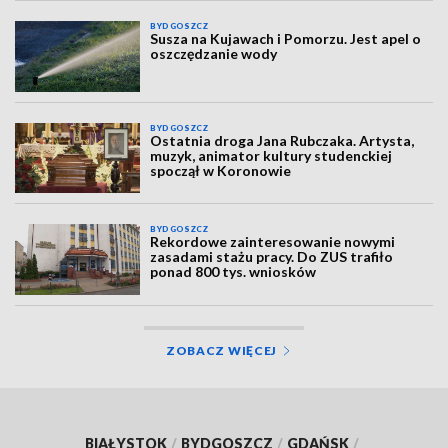
BYDGOSZCZ
Susza na Kujawach i Pomorzu. Jest apel o
oszczędzanie wody
BYDGOSZCZ
Ostatnia droga Jana Rubczaka. Artysta,
muzyk, animator kultury studenckiej
spoczął w Koronowie
BYDGOSZCZ
Rekordowe zainteresowanie nowymi
zasadami stażu pracy. Do ZUS trafiło
ponad 800 tys. wniosków
ZOBACZ WIĘCEJ
BIAŁYSTOK
/
BYDGOSZCZ
/
GDAŃSK
/