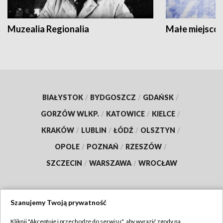
Muzealia Regionalia
Małe miejscow
BIAŁYSTOK
/
BYDGOSZCZ
/
GDAŃSK
/
GORZÓW WLKP.
/
KATOWICE
/
KIELCE
/
KRAKÓW
/
LUBLIN
/
ŁÓDŹ
/
OLSZTYN
/
OPOLE
/
POZNAŃ
/
RZESZÓW
/
SZCZECIN
/
WARSZAWA
/
WROCŁAW
Szanujemy Twoją prywatność
Dołącz do nas:
Kliknij "Akceptuję i przechodzę do serwisu", aby wyrazić zgody na