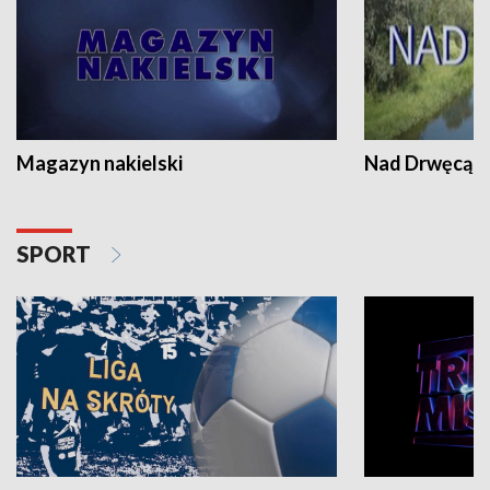
Magazyn nakielski
Nad Drwęcą
SPORT