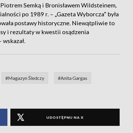
: Piotrem Semką i Bronisławem Wildsteinem,
zialności po 1989 r. – „Gazeta Wyborcza” była
wała postawy historyczne. Niewątpliwie to
y i rezultaty w kwestii osądzenia
– wskazał.
#Magazyn Śledczy
#Anita Gargas
UDOSTĘPNIJ NA X