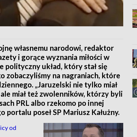
ojnę własnemu narodowi, redaktor
azety i gorące wyznania miłości w
 polityczny układ, który stał się
o zobaczyliśmy na nagraniach, które
dziennego. „Jaruzelski nie tylko miał
ale miał też zwolenników, którzy byli
asach PRL albo rzekomo po innej
go portalu poseł SP Mariusz Kałużny.
icy od