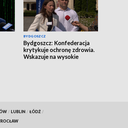
BYDGOSZCZ
Bydgoszcz: Konfederacja
krytykuje ochronę zdrowia.
Wskazuje na wysokie
zarobki lekarzy i problemy
pacjentów
KÓW
/
LUBLIN
/
ŁÓDŹ
/
ROCŁAW