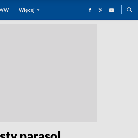
 WWW
Więcej
sty parasol