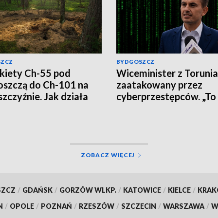
SZCZ
BYDGOSZCZ
kiety Ch-55 pod
Wiceminister z Torunia
szczą do Ch-101 na
zaatakowany przez
szczyźnie. Jak działa
cyberprzestępców. „To
ska propaganda?
wirus, nie klikajcie”
ZOBACZ WIĘCEJ
SZCZ
/
GDAŃSK
/
GORZÓW WLKP.
/
KATOWICE
/
KIELCE
/
KRA
N
/
OPOLE
/
POZNAŃ
/
RZESZÓW
/
SZCZECIN
/
WARSZAWA
/
W