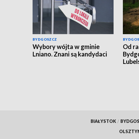
BYDGOSZCZ
BYDGO
Wybory wójta w gminie
Od ra
Lniano. Znani są kandydaci
Bydgo
Lubel
rosyj
BIAŁYSTOK
/
BYDGO
OLSZTY