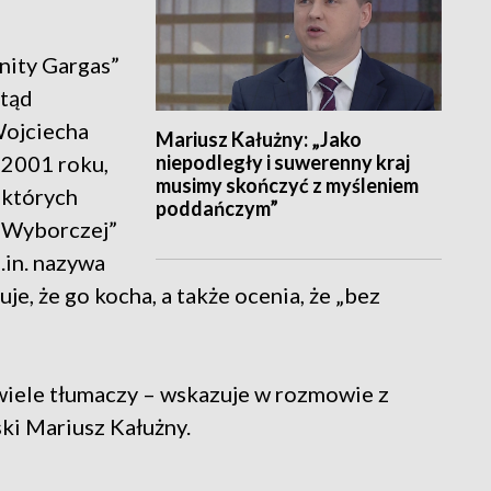
nity Gargas”
otąd
Wojciecha
Mariusz Kałużny: „Jako
niepodległy i suwerenny kraj
 2001 roku,
musimy skończyć z myśleniem
 których
poddańczym”
y Wyborczej”
.in. nazywa
je, że go kocha, a także ocenia, że „bez
 wiele tłumaczy – wskazuje w rozmowie z
ki Mariusz Kałużny.