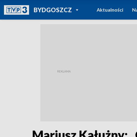
POWRÓT DO
BYDGOSZCZ
Aktualności
N
TVP REGIONY
Mariusz Kałużny: „