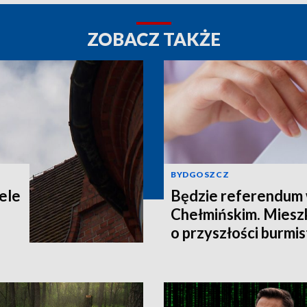
ZOBACZ TAKŻE
BYDGOSZCZ
ele
Będzie referendum
Chełmińskim. Miesz
o przyszłości burmis