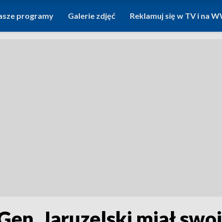
asze programy
Galerie zdjęć
Reklamuj się w TV i na
Gen. Jaruzelski miał swoi