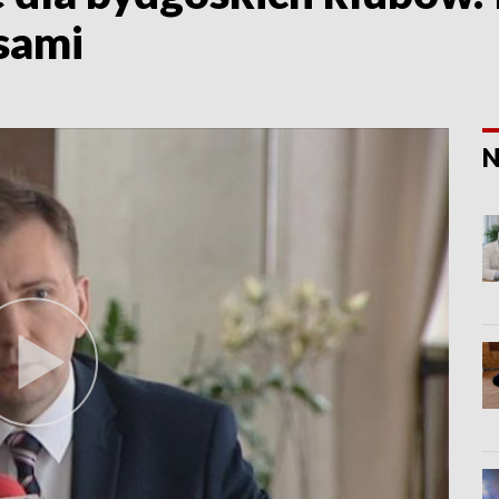
esami
N