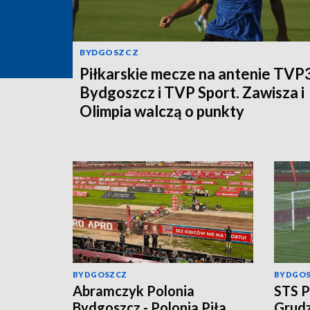
BYDGOSZCZ
Piłkarskie mecze na antenie TVP
Bydgoszcz i TVP Sport. Zawisza i
Olimpia walczą o punkty
BYDGOSZCZ
BYDGO
Abramczyk Polonia
STS P
Bydgoszcz - Polonia Piła.
Grudz