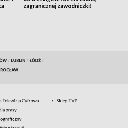
ka
zagranicznej zawodniczki!
KÓW
/
LUBLIN
/
ŁÓDŹ
/
ROCŁAW
 Telewizja Cyfrowa
Sklep TVP
la prasy
tograficzny
sing (znaki)