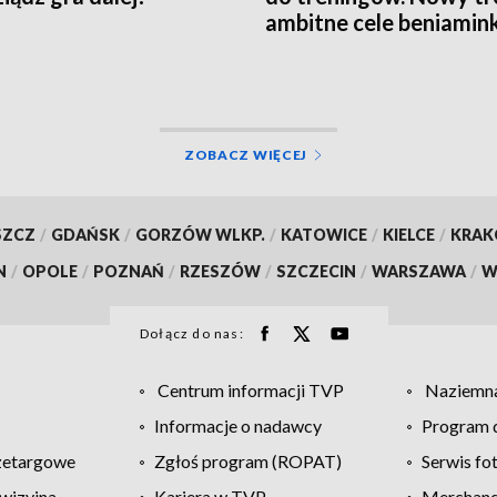
ambitne cele beniamin
Tauron Ligi
ZOBACZ WIĘCEJ
SZCZ
/
GDAŃSK
/
GORZÓW WLKP.
/
KATOWICE
/
KIELCE
/
KRA
N
/
OPOLE
/
POZNAŃ
/
RZESZÓW
/
SZCZECIN
/
WARSZAWA
/
W
Dołącz do nas:
Centrum informacji TVP
Naziemna
Informacje o nadawcy
Program d
zetargowe
Zgłoś program (ROPAT)
Serwis fo
wizyjna
Kariera w TVP
Merchandi