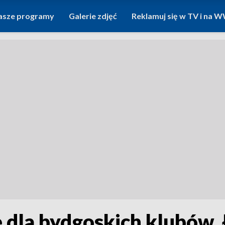
asze programy
Galerie zdjęć
Reklamuj się w TV i na
 dla bydgoskich klubów. 