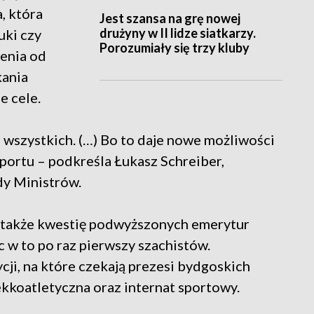
, która
Jest szansa na grę nowej
drużyny w II lidze siatkarzy.
uki czy
Porozumiały się trzy kluby
zenia od
ania
e cele.
s wszystkich. (…) Bo to daje nowe możliwości
ortu – podkreśla Łukasz Schreiber,
y Ministrów.
ł także kwestię podwyższonych emerytur
c w to po raz pierwszy szachistów.
ji, na które czekają prezesi bydgoskich
ekkoatletyczna oraz internat sportowy.