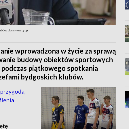
ubów do inwestycji
tanie wprowadzona w życie za sprawą
owanie budowy obiektów sportowych
 podczas piątkowego spotkania
szefami bydgoskich klubów.
 przygoda,
ślenia
ętę