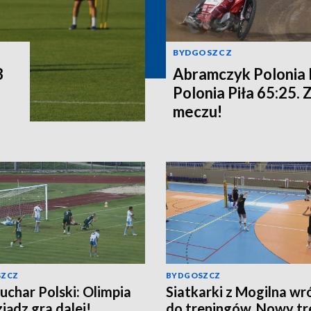
BYDGOSZCZ
3
Abramczyk Polonia
Polonia Piła 65:25. 
meczu!
SZCZ
BYDGOSZCZ
uchar Polski: Olimpia
Siatkarki z Mogilna wr
iądz gra dalej!
do treningów. Nowy tre