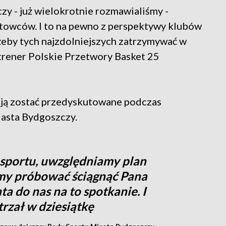
zy - już wielokrotnie rozmawialiśmy -
ortowców. I to na pewno z perspektywy klubów
eby tych najzdolniejszych zatrzymywać w
trener Polskie Przetwory Basket 25
ają zostać przedyskutowane podczas
iasta Bydgoszczy.
 sportu, uwzględniamy plan
my próbować ściągnąć Pana
a do nas na to spotkanie. I
trzał w dziesiątkę