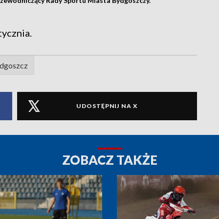
rzewodniczący Rady Sportu Miasta Bydgoszczy.
tycznia.
dgoszcz
UDOSTĘPNIJ NA X
ZOBACZ TAKŻE