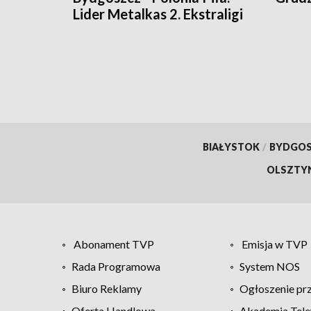
Lider Metalkas 2. Ekstraligi
rozgromił beniaminka
[relacja bieg po biegu]
BIAŁYSTOK
/
BYDGO
OLSZTY
Abonament TVP
Emisja w TVP
Rada Programowa
System NOS
Biuro Reklamy
Ogłoszenie pr
Oferta Handlowa
Akademia Tele