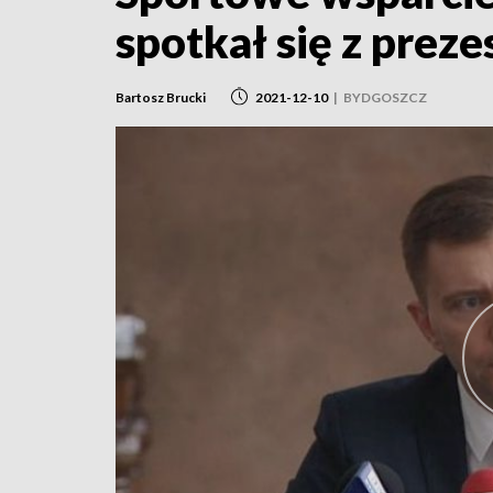
spotkał się z prez
Bartosz Brucki
2021-12-10
|
BYDGOSZCZ