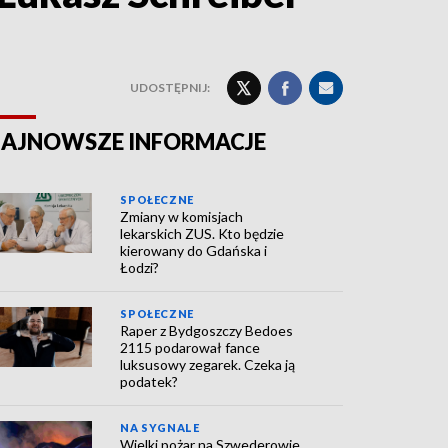
UDOSTĘPNIJ:
AJNOWSZE INFORMACJE
SPOŁECZNE
Zmiany w komisjach
lekarskich ZUS. Kto będzie
kierowany do Gdańska i
Łodzi?
SPOŁECZNE
Raper z Bydgoszczy Bedoes
2115 podarował fance
luksusowy zegarek. Czeka ją
podatek?
NA SYGNALE
Wielki pożar na Szwederowie