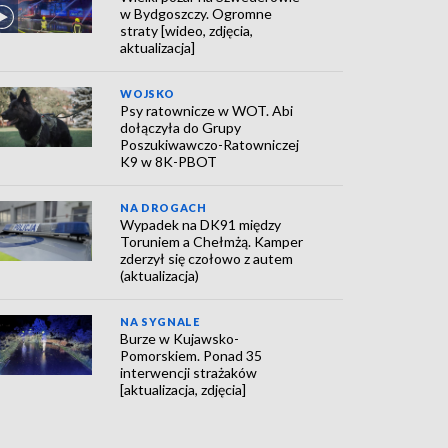
w Bydgoszczy. Ogromne
straty [wideo, zdjęcia,
aktualizacja]
WOJSKO
Psy ratownicze w WOT. Abi
dołączyła do Grupy
Poszukiwawczo-Ratowniczej
K9 w 8K-PBOT
NA DROGACH
Wypadek na DK91 między
Toruniem a Chełmżą. Kamper
zderzył się czołowo z autem
(aktualizacja)
NA SYGNALE
Burze w Kujawsko-
Pomorskiem. Ponad 35
interwencji strażaków
[aktualizacja, zdjęcia]