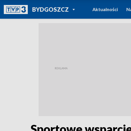
POWRÓT DO
BYDGOSZCZ
Aktualności
N
TVP REGIONY
Sportowe wsparcie