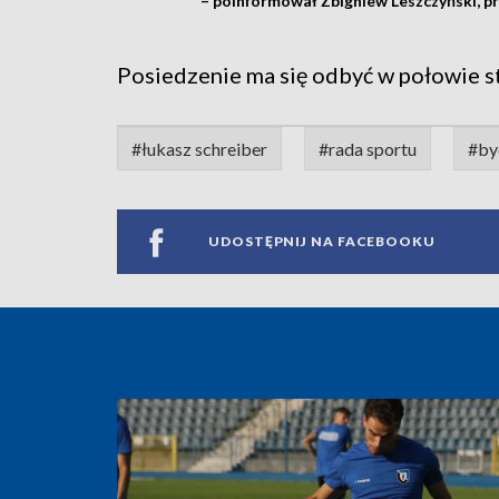
– poinformował Zbigniew Leszczyński, p
Posiedzenie ma się odbyć w połowie s
#łukasz schreiber
#rada sportu
#by
UDOSTĘPNIJ NA FACEBOOKU