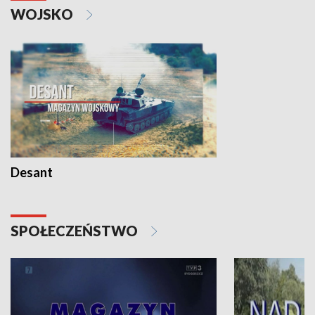
WOJSKO
Desant
SPOŁECZEŃSTWO