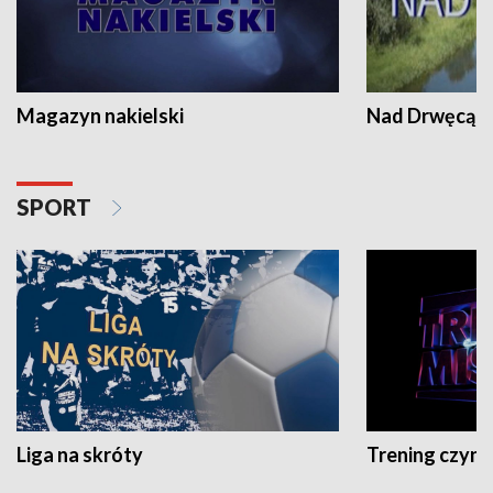
Magazyn nakielski
Nad Drwęcą
SPORT
Liga na skróty
Trening czyni 