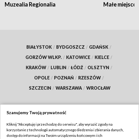
Muzealia Regionalia
Małe miejscow
BIAŁYSTOK
/
BYDGOSZCZ
/
GDAŃSK
/
GORZÓW WLKP.
/
KATOWICE
/
KIELCE
/
KRAKÓW
/
LUBLIN
/
ŁÓDŹ
/
OLSZTYN
/
OPOLE
/
POZNAŃ
/
RZESZÓW
/
SZCZECIN
/
WARSZAWA
/
WROCŁAW
Szanujemy Twoją prywatność
Dołącz do nas:
Kliknij "Akceptuję i przechodzę do serwisu", aby wyrazić zgody na
korzystanie z technologii automatycznego śledzenia i zbierania danych,
TVP
dostęp do informacji na Twoim urządzeniu końcowym i ich