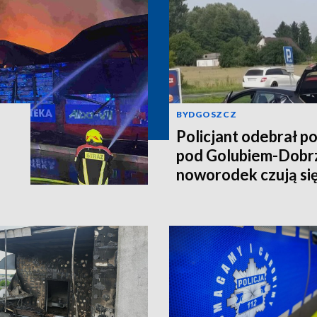
BYDGOSZCZ
Policjant odebrał p
pod Golubiem-Dobr
noworodek czują si