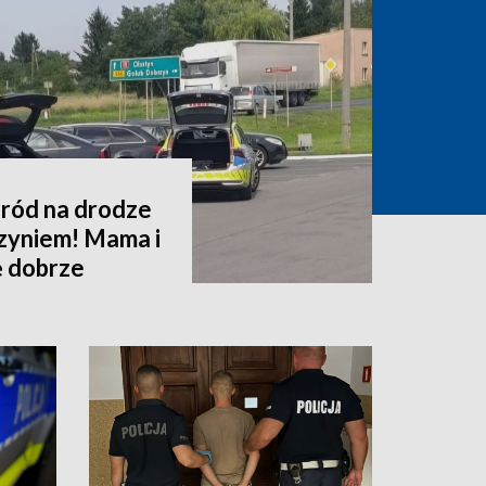
oród na drodze
zyniem! Mama i
ę dobrze