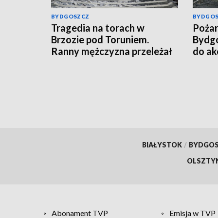
BYDGOSZCZ
BYDGO
Tragedia na torach w
Pożar
Brzozie pod Toruniem.
Bydgo
Ranny mężczyzna przeleżał
do akc
przy torowisku całą noc
BIAŁYSTOK
/
BYDGO
OLSZTY
Abonament TVP
Emisja w TVP