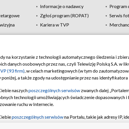
Informacje o nadawcy
Program d
zetargowe
Zgłoś program (ROPAT)
Serwis fo
wizyjna
Kariera w TVP
Merchandi
Polityka prywatności
Moje zgody
Pomoc
Biuro re
ody na korzystanie z technologii automatycznego śledzenia i zbie
 danych osobowych przez nas, czyli Telewizję Polską S.A. w likw
VP (93 firm)
, w celach marketingowych (w tym do zautomatyzow
 poniżej, a także zgody na udostępnianie przez nas identyfikator
Ciebie naszych
poszczególnych serwisów
zwanych dalej „Portalem
obnych technologii umożliwiających świadczenie dopasowanych i be
zowanie ruchu w Internecie.
Ciebie
poszczególnych serwisów
na Portalu, takie jak adresy IP, 
sach Portalu czy historia odwiedzin będą przetwarzane przez TV