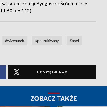
misariatem Policji Bydgoszcz Śródmieście
 11 60 lub 112).
#wizerunek
#poszukiwany
#apel
UDOSTĘPNIJ NA X
ZOBACZ TAKŻE