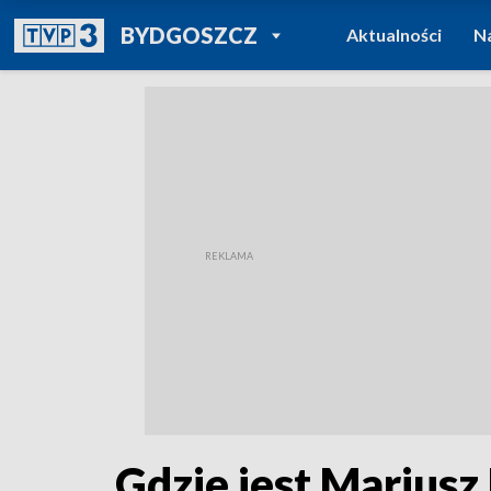
POWRÓT DO
BYDGOSZCZ
Aktualności
N
TVP REGIONY
Gdzie jest Mariusz