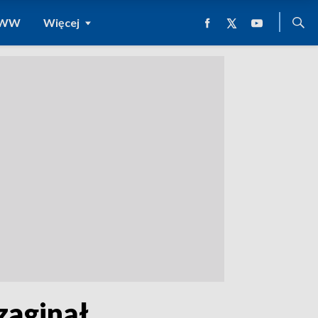
 WWW
Więcej
zaginął