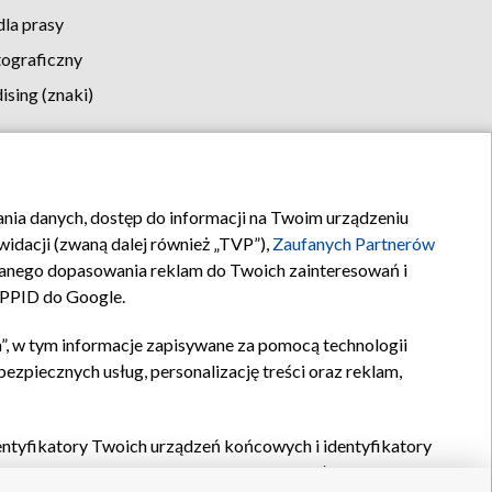
la prasy
tograficzny
sing (znaki)
klamy
Kontakt
rania danych, dostęp do informacji na Twoim urządzeniu
idacji (zwaną dalej również „TVP”),
Zaufanych Partnerów
anego dopasowania reklam do Twoich zainteresowań i
a PPID do Google.
”, w tym informacje zapisywane za pomocą technologii
zpiecznych usług, personalizację treści oraz reklam,
identyfikatory Twoich urządzeń końcowych i identyfikatory
P,
Zaufanych Partnerów z IAB
oraz pozostałych
Zaufanych