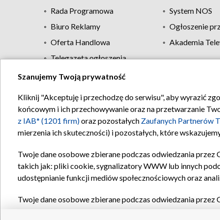
Rada Programowa
System NOS
Biuro Reklamy
Ogłoszenie pr
Oferta Handlowa
Akademia Tele
Telegazeta ogłoszenia
Szanujemy Twoją prywatność
Regulamin TVP
Kliknij "Akceptuję i przechodzę do serwisu", aby wyrazić zg
końcowym i ich przechowywanie oraz na przetwarzanie Twoich
z IAB* (1201 firm)
oraz pozostałych
Zaufanych Partnerów T
mierzenia ich skuteczności) i pozostałych, które wskazujemy
Twoje dane osobowe zbierane podczas odwiedzania przez 
takich jak: pliki cookie, sygnalizatory WWW lub innych pod
udostępnianie funkcji mediów społecznościowych oraz anali
Twoje dane osobowe zbierane podczas odwiedzania przez 
plików cookie, informacje o Twoich wyszukiwaniach w serwi