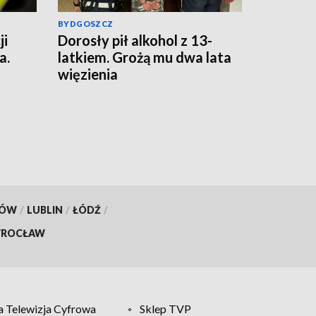
BYDGOSZCZ
ji
Dorosły pił alkohol z 13-
a.
latkiem. Grożą mu dwa lata
więzienia
KÓW
/
LUBLIN
/
ŁÓDŹ
/
ROCŁAW
 Telewizja Cyfrowa
Sklep TVP