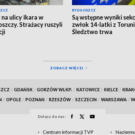
SZCZ
BYDGOSZCZ
 na ulicy Ikara w
Są wstępne wyniki sekc
szczy. Strażacy ruszyli
zwłok 14-latki z Toruni
ji
Śledztwo trwa
ZOBACZ WIĘCEJ
SZCZ
/
GDAŃSK
/
GORZÓW WLKP.
/
KATOWICE
/
KIELCE
/
KRA
N
/
OPOLE
/
POZNAŃ
/
RZESZÓW
/
SZCZECIN
/
WARSZAWA
/
W
Dołącz do nas:
Centrum informacji TVP
Naziemna