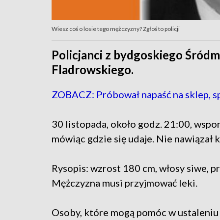
Wiesz coś o losie tego mężczyzny? Zgłoś to policji
Policjanci z bydgoskiego Śródm
Fladrowskiego.
ZOBACZ: Próbował napaść na sklep, spł
30 listopada, około godz. 21:00, wsp
mówiąc gdzie się udaje. Nie nawiązał k
Rysopis: wzrost 180 cm, włosy siwe, pr
Mężczyzna musi przyjmować leki.
Osoby, które mogą pomóc w ustaleniu 