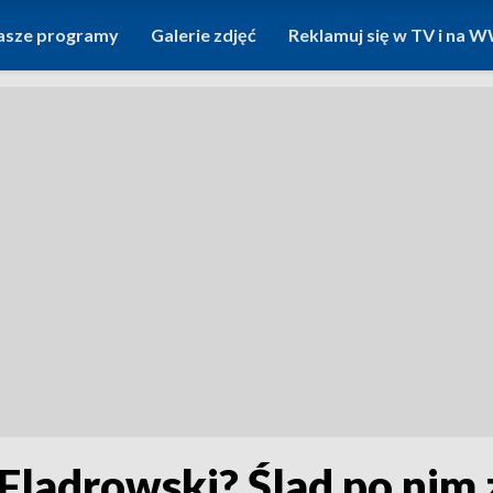
asze programy
Galerie zdjęć
Reklamuj się w TV i na
 Fladrowski? Ślad po nim 