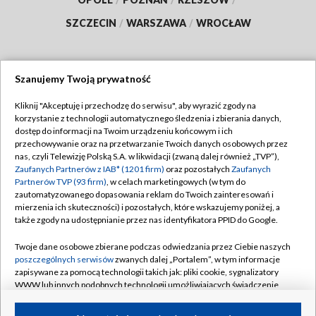
SZCZECIN
/
WARSZAWA
/
WROCŁAW
Szanujemy Twoją prywatność
Dołącz do nas:
Kliknij "Akceptuję i przechodzę do serwisu", aby wyrazić zgody na
korzystanie z technologii automatycznego śledzenia i zbierania danych,
TVP
dostęp do informacji na Twoim urządzeniu końcowym i ich
Abonament TVP
przechowywanie oraz na przetwarzanie Twoich danych osobowych przez
Regulamin TVP
nas, czyli Telewizję Polską S.A. w likwidacji (zwaną dalej również „TVP”),
Emisja w TVP
Polityka prywatności
Zaufanych Partnerów z IAB* (1201 firm)
oraz pozostałych
Zaufanych
Partnerów TVP (93 firm)
, w celach marketingowych (w tym do
Centrum informacji TVP
Moje zgody
zautomatyzowanego dopasowania reklam do Twoich zainteresowań i
mierzenia ich skuteczności) i pozostałych, które wskazujemy poniżej, a
Naziemna Telewizja Cyfrowa
Pomoc
także zgody na udostępnianie przez nas identyfikatora PPID do Google.
Sklep TVP
Biuro reklamy
Twoje dane osobowe zbierane podczas odwiedzania przez Ciebie naszych
Rada Programowa
Kontakt
poszczególnych serwisów
zwanych dalej „Portalem”, w tym informacje
zapisywane za pomocą technologii takich jak: pliki cookie, sygnalizatory
System NOS
WWW lub innych podobnych technologii umożliwiających świadczenie
dopasowanych i bezpiecznych usług, personalizację treści oraz reklam,
Informacje o nadawcy
Kanały
udostępnianie funkcji mediów społecznościowych oraz analizowanie