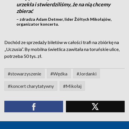
urzekła i stwierdziliśmy, że na nią chcemy
zbierać
– zdradza Adam Detmer, lider Żółtych Mikołajów,
organizator koncertu.
Dochód ze sprzedaży biletów w całości trafi na zbiórkę na
„Uczusia”. By mobilna świetlica zawitała na toruńskie ulice,
potrzeba 50 tys. zł.
#stowarzyszenie
#Wędka
#Jordanki
#koncert charytatywny
#Mikołaj