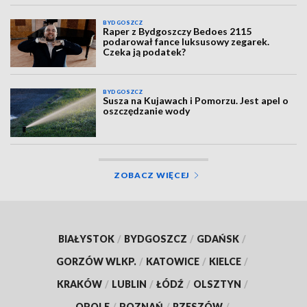
BYDGOSZCZ
Raper z Bydgoszczy Bedoes 2115
podarował fance luksusowy zegarek.
Czeka ją podatek?
BYDGOSZCZ
Susza na Kujawach i Pomorzu. Jest apel o
oszczędzanie wody
ZOBACZ WIĘCEJ
BIAŁYSTOK
/
BYDGOSZCZ
/
GDAŃSK
/
GORZÓW WLKP.
/
KATOWICE
/
KIELCE
/
KRAKÓW
/
LUBLIN
/
ŁÓDŹ
/
OLSZTYN
/
OPOLE
/
POZNAŃ
/
RZESZÓW
/