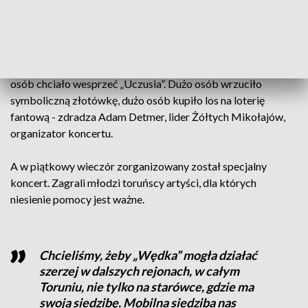
– chcą, by autobus jak najszybciej wyjechał na toruńskie
ulice. W piątek w dziewięciu liceach z puszkami w rękach
zachęcali kolegów do wsparcia „Uczusia”.
- Wiemy, że zbiórka zakończyła się dużym sukcesem. Dużo
osób chciało wesprzeć „Uczusia”. Dużo osób wrzuciło
symboliczną złotówkę, dużo osób kupiło los na loterię
fantową - zdradza Adam Detmer, lider Żółtych Mikołajów,
organizator koncertu.
A w piątkowy wieczór zorganizowany został specjalny
koncert. Zagrali młodzi toruńscy artyści, dla których
niesienie pomocy jest ważne.
Chcieliśmy, żeby „Wędka” mogła działać
szerzej w dalszych rejonach, w całym
Toruniu, nie tylko na starówce, gdzie ma
swoją siedzibę. Mobilna siedziba nas