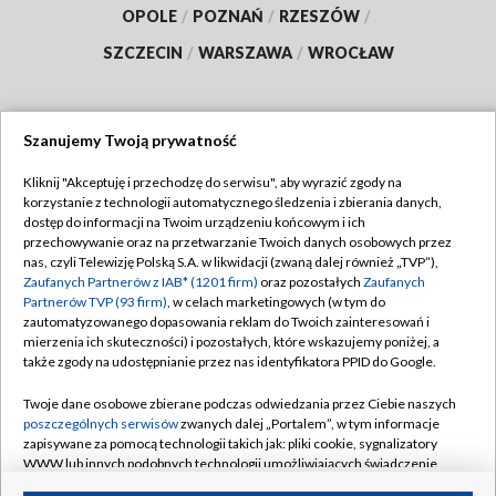
OPOLE
/
POZNAŃ
/
RZESZÓW
/
SZCZECIN
/
WARSZAWA
/
WROCŁAW
Szanujemy Twoją prywatność
Dołącz do nas:
Kliknij "Akceptuję i przechodzę do serwisu", aby wyrazić zgody na
korzystanie z technologii automatycznego śledzenia i zbierania danych,
TVP
dostęp do informacji na Twoim urządzeniu końcowym i ich
Abonament TVP
przechowywanie oraz na przetwarzanie Twoich danych osobowych przez
Regulamin TVP
nas, czyli Telewizję Polską S.A. w likwidacji (zwaną dalej również „TVP”),
Emisja w TVP
Polityka prywatności
Zaufanych Partnerów z IAB* (1201 firm)
oraz pozostałych
Zaufanych
Partnerów TVP (93 firm)
, w celach marketingowych (w tym do
Centrum informacji TVP
Moje zgody
zautomatyzowanego dopasowania reklam do Twoich zainteresowań i
mierzenia ich skuteczności) i pozostałych, które wskazujemy poniżej, a
Naziemna Telewizja Cyfrowa
Pomoc
także zgody na udostępnianie przez nas identyfikatora PPID do Google.
Sklep TVP
Biuro reklamy
Twoje dane osobowe zbierane podczas odwiedzania przez Ciebie naszych
Rada Programowa
Kontakt
poszczególnych serwisów
zwanych dalej „Portalem”, w tym informacje
zapisywane za pomocą technologii takich jak: pliki cookie, sygnalizatory
System NOS
WWW lub innych podobnych technologii umożliwiających świadczenie
dopasowanych i bezpiecznych usług, personalizację treści oraz reklam,
Informacje o nadawcy
Kanały