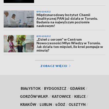
BYDGOSZCZ
Międzynarodowy Instytut Chemii
Analitycznej PAN już działa w Toruniu.
Badania na najwyższym poziomie
naukowym!
BYDGOSZCZ
„Dzień z sercem” w Centrum
Nowoczesności Młyn Wiedzy w Toruniu.
Jak działa ten mięsień, ile krwi pompuje w
minutę?
ZOBACZ WIĘCEJ
BIAŁYSTOK
/
BYDGOSZCZ
/
GDAŃSK
/
GORZÓW WLKP.
/
KATOWICE
/
KIELCE
/
KRAKÓW
/
LUBLIN
/
ŁÓDŹ
/
OLSZTYN
/