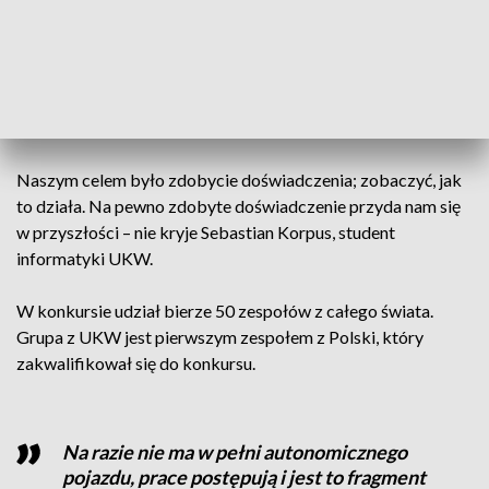
- Symulator przedstawia całą mapę, trasę, widzi to, co widzi
samochód. Jeżeli nauczymy się jeździć na symulatorze, to po
przeniesieniu na samochód będzie działać - wyjaśnia Paweł
Figiel, student informatyki UKW.
Naszym celem było zdobycie doświadczenia; zobaczyć, jak
to działa. Na pewno zdobyte doświadczenie przyda nam się
w przyszłości – nie kryje Sebastian Korpus, student
informatyki UKW.
W konkursie udział bierze 50 zespołów z całego świata.
Grupa z UKW jest pierwszym zespołem z Polski, który
zakwalifikował się do konkursu.
Na razie nie ma w pełni autonomicznego
pojazdu, prace postępują i jest to fragment