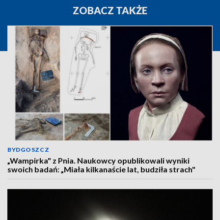
ZOBACZ TAKŻE
BYDGOSZCZ
„Wampirka" z Pnia. Naukowcy opublikowali wyniki
swoich badań: „Miała kilkanaście lat, budziła strach"