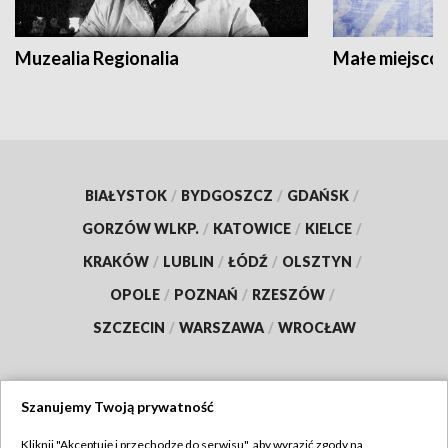
Muzealia Regionalia
Małe miejscow
BIAŁYSTOK
/
BYDGOSZCZ
/
GDAŃSK
/
GORZÓW WLKP.
/
KATOWICE
/
KIELCE
/
KRAKÓW
/
LUBLIN
/
ŁÓDŹ
/
OLSZTYN
/
OPOLE
/
POZNAŃ
/
RZESZÓW
/
SZCZECIN
/
WARSZAWA
/
WROCŁAW
Szanujemy Twoją prywatność
Dołącz do nas:
Kliknij "Akceptuję i przechodzę do serwisu", aby wyrazić zgody na