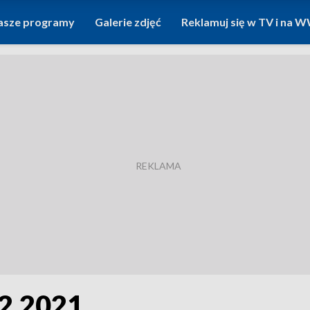
asze programy
Galerie zdjęć
Reklamuj się w TV i na
12.2021