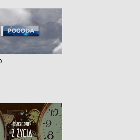
kach
a