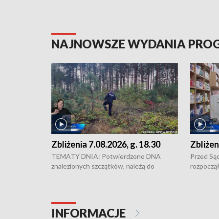
NAJNOWSZE WYDANIA PR
Zbliżenia 7.08.2026, g. 18.30
Zbliżen
TEMATY DNIA: Potwierdzono DNA
Przed Są
znalezionych szczątków, należą do
rozpoczął
zaginionej Jowity Zielińskiej • Tragiczny
pobicie i
finał prac serwisowych w studni w Solcu
zł - tyle
Kujawskim • Festiwal dziewięciu wzgórz
przy ul. 
w Chełmnie i Festiwal Wisły w kilku
Niebezpie
INFORMACJE
miastach regionu • Problem z realizacją
Dalszy ci