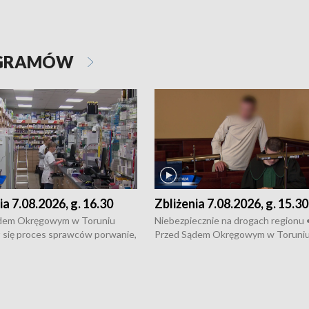
OGRAMÓW
ia 7.08.2026, g. 16.30
Zbliżenia 7.08.2026, g. 15.30
dem Okręgowym w Toruniu
Niebezpiecznie na drogach regionu 
 się proces sprawców porwanie,
Przed Sądem Okręgowym w Toruni
 tortur pod Grudziądzem • 3 mln
rozpoczął się proces sprawców por
 mogą wynosić straty po pożarze
pobicie i tortur pod Grudziądzem • 
Kossaka w Bydgoszczy •
o oszczędzanie wody • Ważne dla
cznie na drogach regionu •
rolników badania w Stacji Doświadcz
ąg sporu o pranie na bydgoskich
Oceny Odmian w Chrząstowie