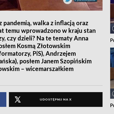
 pandemią, walka z inflacją oraz
lat temu wprowadzono w kraju stan
zy, czy dzieli? Na te tematy Anna
P
posłem Kosmą Złotowskim
formatorzy, PiS), Andrzejem
ańska), posłem Janem Szopińskim
rowskim – wicemarszałkiem
UDOSTĘPNIJ NA X
P