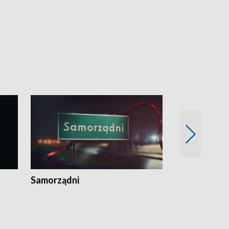
Samorządni
Wspólna sp