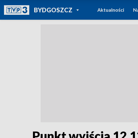
POWRÓT DO
BYDGOSZCZ
Aktualności
N
TVP REGIONY
Punkt wyjścia 12.