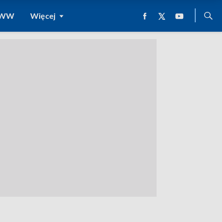
 WWW
Więcej