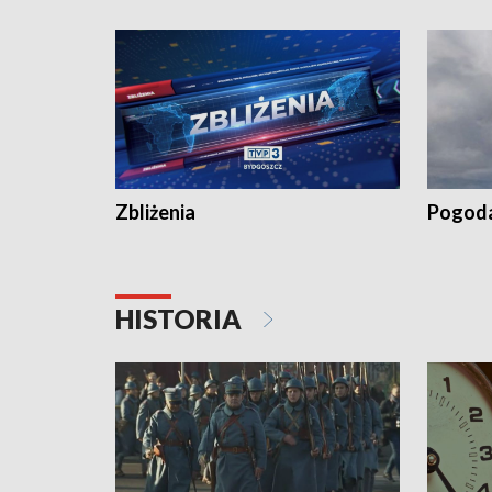
recept po spaleniu apteki w Bydgoszczy •
Kapuścis
Dalszy ciąg sąsiedzkiego sporu o
wywieszanie prania
Zbliżenia
Pogod
HISTORIA