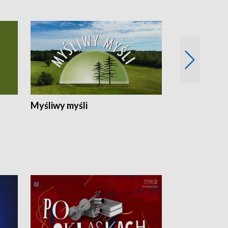
Myśliwy myśli
Spotkania z 