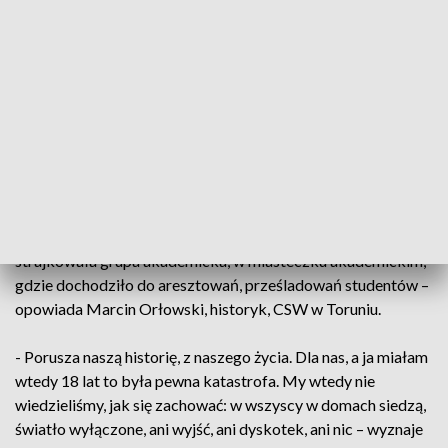
„Solidarności” i wydarzeń sprzed 40 lat wyruszyli, zarówno ci
dla których jest to okazja do wspomnień, jak i Ci którzy
dopiero poznają tę kartę historii.
Na trasie zabytkowego autobusu łącznie pojawiło się
kilkanaście przystanków. Jednym z nich były dawne
Toruńskie Zakłady Urządzeń Okrętowych „Towimor”.
- Odwiedziliśmy miejsce, gdzie zorganizowano strajk 14
grudnia, m.in. zakłady Towimor. Byliśmy pod miejscem, gdzie
strajkowała grupa akademicka, w miasteczku akademickim,
gdzie dochodziło do aresztowań, prześladowań studentów –
opowiada Marcin Orłowski, historyk, CSW w Toruniu.
- Porusza naszą historię, z naszego życia. Dla nas, a ja miałam
wtedy 18 lat to była pewna katastrofa. My wtedy nie
wiedzieliśmy, jak się zachować: w wszyscy w domach siedzą,
światło wyłączone, ani wyjść, ani dyskotek, ani nic – wyznaje