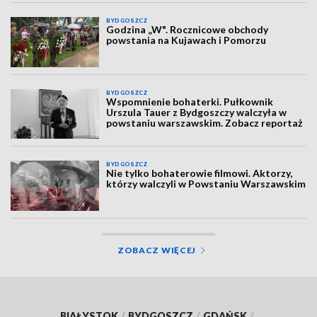
BYDGOSZCZ
Godzina „W". Rocznicowe obchody
powstania na Kujawach i Pomorzu
BYDGOSZCZ
Wspomnienie bohaterki. Pułkownik
Urszula Tauer z Bydgoszczy walczyła w
powstaniu warszawskim. Zobacz reportaż
BYDGOSZCZ
Nie tylko bohaterowie filmowi. Aktorzy,
którzy walczyli w Powstaniu Warszawskim
ZOBACZ WIĘCEJ
BIAŁYSTOK
/
BYDGOSZCZ
/
GDAŃSK
/