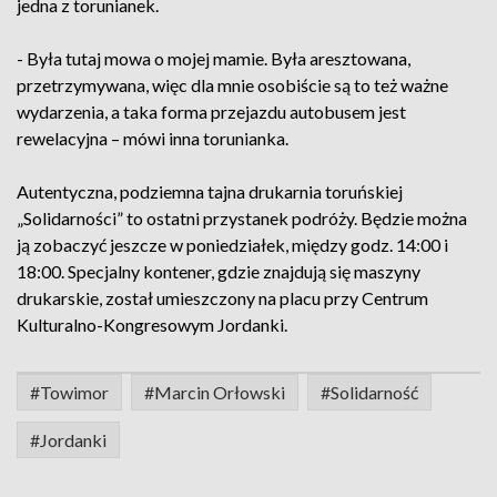
jedna z torunianek.
- Była tutaj mowa o mojej mamie. Była aresztowana,
przetrzymywana, więc dla mnie osobiście są to też ważne
wydarzenia, a taka forma przejazdu autobusem jest
rewelacyjna – mówi inna torunianka.
Autentyczna, podziemna tajna drukarnia toruńskiej
„Solidarności” to ostatni przystanek podróży. Będzie można
ją zobaczyć jeszcze w poniedziałek, między godz. 14:00 i
18:00. Specjalny kontener, gdzie znajdują się maszyny
drukarskie, został umieszczony na placu przy Centrum
Kulturalno-Kongresowym Jordanki.
#Towimor
#Marcin Orłowski
#Solidarność
#Jordanki