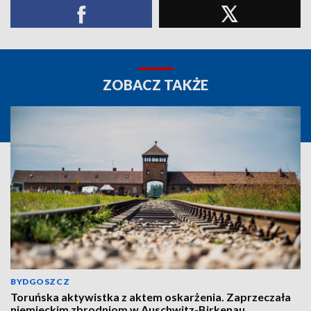
ZOBACZ TAKŻE
BYDGOSZCZ
Toruńska aktywistka z aktem oskarżenia. Zaprzeczała
niemieckim zbrodniom w Auschwitz-Birkenau