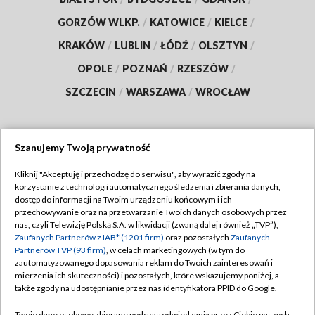
GORZÓW WLKP.
/
KATOWICE
/
KIELCE
/
KRAKÓW
/
LUBLIN
/
ŁÓDŹ
/
OLSZTYN
/
OPOLE
/
POZNAŃ
/
RZESZÓW
/
SZCZECIN
/
WARSZAWA
/
WROCŁAW
Szanujemy Twoją prywatność
Dołącz do nas:
Kliknij "Akceptuję i przechodzę do serwisu", aby wyrazić zgody na
korzystanie z technologii automatycznego śledzenia i zbierania danych,
TVP
dostęp do informacji na Twoim urządzeniu końcowym i ich
Abonament TVP
przechowywanie oraz na przetwarzanie Twoich danych osobowych przez
Regulamin TVP
nas, czyli Telewizję Polską S.A. w likwidacji (zwaną dalej również „TVP”),
Emisja w TVP
Polityka prywatności
Zaufanych Partnerów z IAB* (1201 firm)
oraz pozostałych
Zaufanych
Partnerów TVP (93 firm)
, w celach marketingowych (w tym do
Centrum informacji TVP
Moje zgody
zautomatyzowanego dopasowania reklam do Twoich zainteresowań i
mierzenia ich skuteczności) i pozostałych, które wskazujemy poniżej, a
Naziemna Telewizja Cyfrowa
Pomoc
także zgody na udostępnianie przez nas identyfikatora PPID do Google.
Sklep TVP
Biuro reklamy
Twoje dane osobowe zbierane podczas odwiedzania przez Ciebie naszych