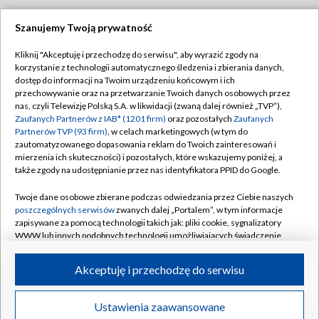
Szanujemy Twoją prywatność
Dołącz do nas:
Kliknij "Akceptuję i przechodzę do serwisu", aby wyrazić zgody na
korzystanie z technologii automatycznego śledzenia i zbierania danych,
TVP
dostęp do informacji na Twoim urządzeniu końcowym i ich
Abonament TVP
przechowywanie oraz na przetwarzanie Twoich danych osobowych przez
Regulamin TVP
nas, czyli Telewizję Polską S.A. w likwidacji (zwaną dalej również „TVP”),
Emisja w TVP
Polityka prywatności
Zaufanych Partnerów z IAB* (1201 firm)
oraz pozostałych
Zaufanych
Partnerów TVP (93 firm)
, w celach marketingowych (w tym do
Centrum informacji TVP
Moje zgody
zautomatyzowanego dopasowania reklam do Twoich zainteresowań i
mierzenia ich skuteczności) i pozostałych, które wskazujemy poniżej, a
Naziemna Telewizja Cyfrowa
Pomoc
także zgody na udostępnianie przez nas identyfikatora PPID do Google.
Sklep TVP
Biuro reklamy
Twoje dane osobowe zbierane podczas odwiedzania przez Ciebie naszych
Rada Programowa
Kontakt
poszczególnych serwisów
zwanych dalej „Portalem”, w tym informacje
zapisywane za pomocą technologii takich jak: pliki cookie, sygnalizatory
System NOS
WWW lub innych podobnych technologii umożliwiających świadczenie
dopasowanych i bezpiecznych usług, personalizację treści oraz reklam,
Informacje o nadawcy
Kanały
udostępnianie funkcji mediów społecznościowych oraz analizowanie
Akceptuję i przechodzę do serwisu
ruchu w Internecie.
Program dla prasy
©2026 Telewizja Polska S.A. w likwidacji
Biuro Reklamy
Twoje dane osobowe zbierane podczas odwiedzania przez Ciebie
Ustawienia zaawansowane
poszczególnych serwisów
na Portalu, takie jak adresy IP, identyfikatory