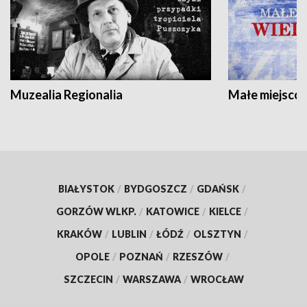
Muzealia Regionalia
Małe miejscow
BIAŁYSTOK
/
BYDGOSZCZ
/
GDAŃSK
/
GORZÓW WLKP.
/
KATOWICE
/
KIELCE
/
KRAKÓW
/
LUBLIN
/
ŁÓDŹ
/
OLSZTYN
/
OPOLE
/
POZNAŃ
/
RZESZÓW
/
SZCZECIN
/
WARSZAWA
/
WROCŁAW