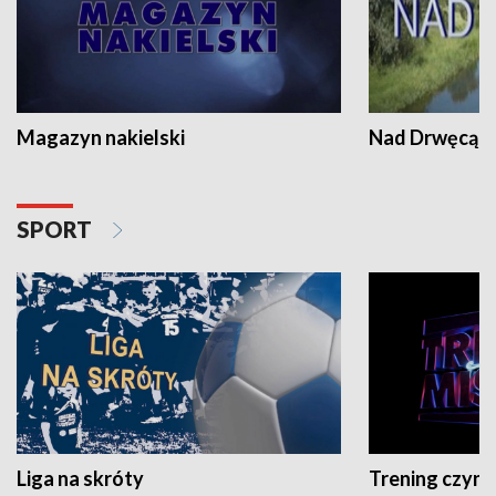
Magazyn nakielski
Nad Drwęcą
SPORT
Liga na skróty
Trening czyni 