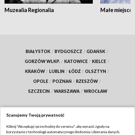
Muzealia Regionalia
Małe miejscow
BIAŁYSTOK
/
BYDGOSZCZ
/
GDAŃSK
/
GORZÓW WLKP.
/
KATOWICE
/
KIELCE
/
KRAKÓW
/
LUBLIN
/
ŁÓDŹ
/
OLSZTYN
/
OPOLE
/
POZNAŃ
/
RZESZÓW
/
SZCZECIN
/
WARSZAWA
/
WROCŁAW
Szanujemy Twoją prywatność
Dołącz do nas:
Kliknij "Akceptuję i przechodzę do serwisu", aby wyrazić zgody na
korzystanie z technologii automatycznego śledzenia i zbierania danych,
TVP