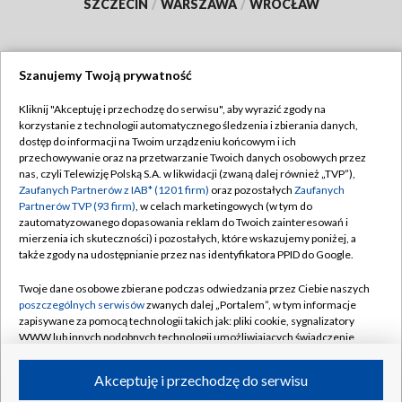
SZCZECIN
/
WARSZAWA
/
WROCŁAW
Szanujemy Twoją prywatność
Dołącz do nas:
Kliknij "Akceptuję i przechodzę do serwisu", aby wyrazić zgody na
korzystanie z technologii automatycznego śledzenia i zbierania danych,
TVP
dostęp do informacji na Twoim urządzeniu końcowym i ich
Abonament TVP
przechowywanie oraz na przetwarzanie Twoich danych osobowych przez
Regulamin TVP
nas, czyli Telewizję Polską S.A. w likwidacji (zwaną dalej również „TVP”),
Emisja w TVP
Zaufanych Partnerów z IAB* (1201 firm)
oraz pozostałych
Zaufanych
Polityka prywatności
Partnerów TVP (93 firm)
, w celach marketingowych (w tym do
Centrum informacji TVP
Moje zgody
zautomatyzowanego dopasowania reklam do Twoich zainteresowań i
mierzenia ich skuteczności) i pozostałych, które wskazujemy poniżej, a
Naziemna Telewizja Cyfrowa
Pomoc
także zgody na udostępnianie przez nas identyfikatora PPID do Google.
Sklep TVP
Biuro reklamy
Twoje dane osobowe zbierane podczas odwiedzania przez Ciebie naszych
Rada Programowa
poszczególnych serwisów
zwanych dalej „Portalem”, w tym informacje
Kontakt
zapisywane za pomocą technologii takich jak: pliki cookie, sygnalizatory
System NOS
WWW lub innych podobnych technologii umożliwiających świadczenie
dopasowanych i bezpiecznych usług, personalizację treści oraz reklam,
Informacje o nadawcy
Kanały
udostępnianie funkcji mediów społecznościowych oraz analizowanie
Akceptuję i przechodzę do serwisu
ruchu w Internecie.
Program dla prasy