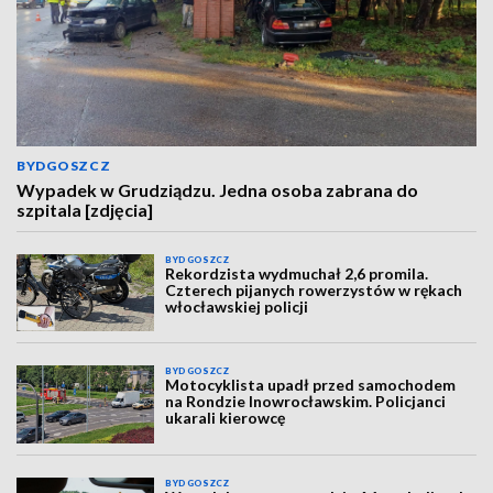
BYDGOSZCZ
Wypadek w Grudziądzu. Jedna osoba zabrana do
szpitala [zdjęcia]
BYDGOSZCZ
Rekordzista wydmuchał 2,6 promila.
Czterech pijanych rowerzystów w rękach
włocławskiej policji
BYDGOSZCZ
Motocyklista upadł przed samochodem
na Rondzie Inowrocławskim. Policjanci
ukarali kierowcę
BYDGOSZCZ