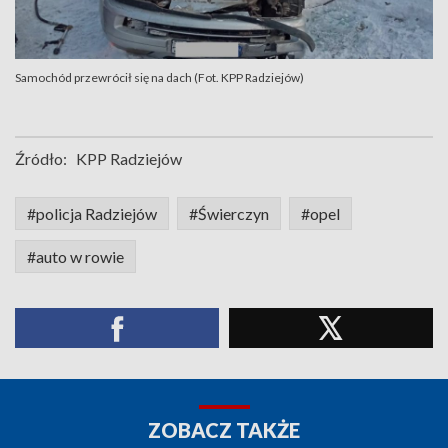
Samochód przewrócił się na dach (Fot. KPP Radziejów)
Źródło:
KPP Radziejów
#policja Radziejów
#Świerczyn
#opel
#auto w rowie
ZOBACZ TAKŻE