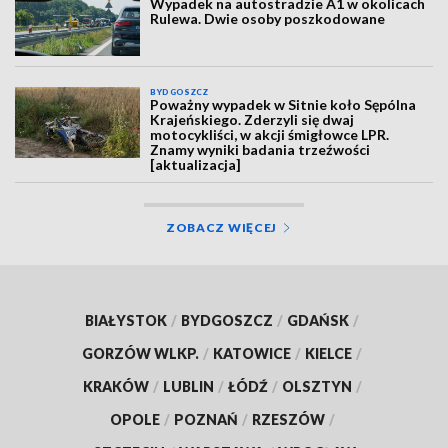
Wypadek na autostradzie A1 w okolicach
Rulewa. Dwie osoby poszkodowane
BYDGOSZCZ
Poważny wypadek w Sitnie koło Sępólna
Krajeńskiego. Zderzyli się dwaj
motocykliści, w akcji śmigłowce LPR.
Znamy wyniki badania trzeźwości
[aktualizacja]
ZOBACZ WIĘCEJ
BIAŁYSTOK
/
BYDGOSZCZ
/
GDAŃSK
/
GORZÓW WLKP.
/
KATOWICE
/
KIELCE
/
KRAKÓW
/
LUBLIN
/
ŁÓDŹ
/
OLSZTYN
/
OPOLE
/
POZNAŃ
/
RZESZÓW
/