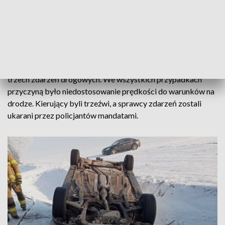
zjechała do rowu.
Następnie samochód przewrócił się na dach. Na szczęście
zarówno kierująca, jak i pasażerka nie odniosły obrażeń.
W weekend na terenie pow. radziejowskiego doszło do
trzech zdarzeń drogowych. We wszystkich przypadkach
przyczyną było niedostosowanie prędkości do warunków na
drodze. Kierujący byli trzeźwi, a sprawcy zdarzeń zostali
ukarani przez policjantów mandatami.