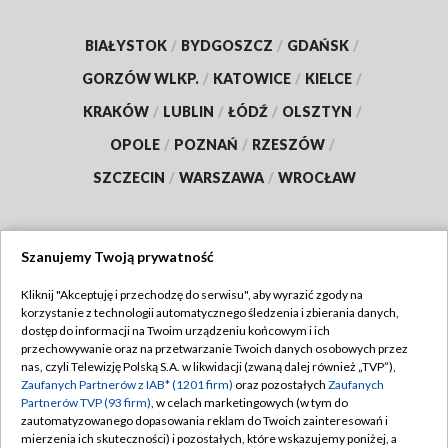
BIAŁYSTOK
/
BYDGOSZCZ
/
GDAŃSK
/
GORZÓW WLKP.
/
KATOWICE
/
KIELCE
/
KRAKÓW
/
LUBLIN
/
ŁÓDŹ
/
OLSZTYN
/
OPOLE
/
POZNAŃ
/
RZESZÓW
/
SZCZECIN
/
WARSZAWA
/
WROCŁAW
Szanujemy Twoją prywatność
Dołącz do nas:
Kliknij "Akceptuję i przechodzę do serwisu", aby wyrazić zgody na
korzystanie z technologii automatycznego śledzenia i zbierania danych,
TVP
dostęp do informacji na Twoim urządzeniu końcowym i ich
Abonament TVP
przechowywanie oraz na przetwarzanie Twoich danych osobowych przez
Regulamin TVP
nas, czyli Telewizję Polską S.A. w likwidacji (zwaną dalej również „TVP”),
Emisja w TVP
Polityka prywatności
Zaufanych Partnerów z IAB* (1201 firm)
oraz pozostałych
Zaufanych
Partnerów TVP (93 firm)
, w celach marketingowych (w tym do
Centrum informacji TVP
Moje zgody
zautomatyzowanego dopasowania reklam do Twoich zainteresowań i
mierzenia ich skuteczności) i pozostałych, które wskazujemy poniżej, a
Naziemna Telewizja Cyfrowa