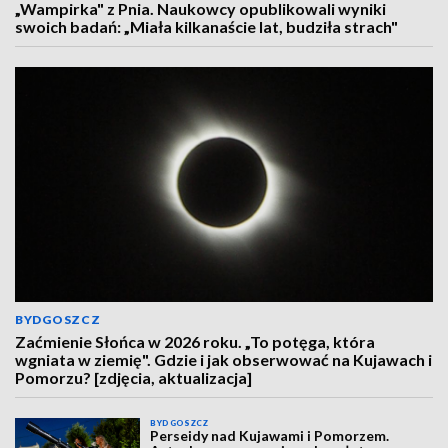
„Wampirka" z Pnia. Naukowcy opublikowali wyniki
swoich badań: „Miała kilkanaście lat, budziła strach"
BYDGOSZCZ
Zaćmienie Słońca w 2026 roku. „To potęga, która
wgniata w ziemię". Gdzie i jak obserwować na Kujawach i
Pomorzu? [zdjęcia, aktualizacja]
BYDGOSZCZ
Perseidy nad Kujawami i Pomorzem.