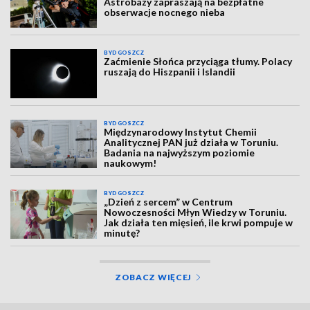
Astrobazy zapraszają na bezpłatne
obserwacje nocnego nieba
BYDGOSZCZ
Zaćmienie Słońca przyciąga tłumy. Polacy
ruszają do Hiszpanii i Islandii
BYDGOSZCZ
Międzynarodowy Instytut Chemii
Analitycznej PAN już działa w Toruniu.
Badania na najwyższym poziomie
naukowym!
BYDGOSZCZ
„Dzień z sercem” w Centrum
Nowoczesności Młyn Wiedzy w Toruniu.
Jak działa ten mięsień, ile krwi pompuje w
minutę?
ZOBACZ WIĘCEJ