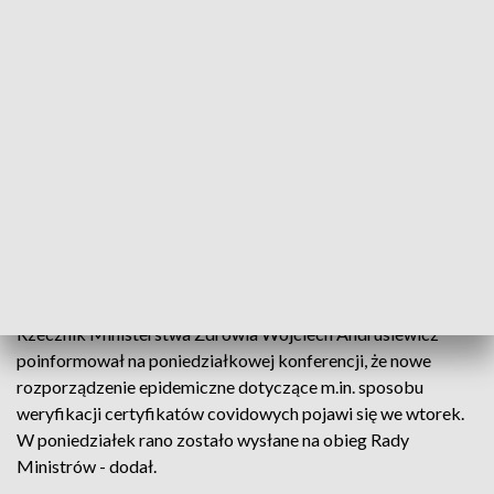
ZOBACZ: Unijny Certyfikat COVID to nie paszport, ale
ułatwia podróż. Sprawdź, co dzięki niemu zyskasz
Od 15 grudnia będą obowiązywały nowe limity osób w
miejscach publicznych. W transporcie zbiorowym ma on
wynosić 75 proc. obłożenia. Kolejno w restauracjach, barach i
hotelach, kinach, teatrach, obiektach sportowych i
sakralnych limit został obniżony do 30 proc. Zwiększenie
limitu będzie możliwe tylko dla osób zaszczepionych,
zweryfikowanych przez przedsiębiorcę za pomocą
certyfikatu COVID-19.
Rzecznik Ministerstwa Zdrowia Wojciech Andrusiewicz
poinformował na poniedziałkowej konferencji, że nowe
rozporządzenie epidemiczne dotyczące m.in. sposobu
weryfikacji certyfikatów covidowych pojawi się we wtorek.
W poniedziałek rano zostało wysłane na obieg Rady
Ministrów - dodał.