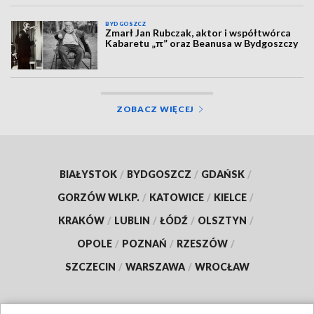
BYDGOSZCZ
Zmarł Jan Rubczak, aktor i współtwórca
Kabaretu „π” oraz Beanusa w Bydgoszczy
ZOBACZ WIĘCEJ
BIAŁYSTOK
/
BYDGOSZCZ
/
GDAŃSK
/
GORZÓW WLKP.
/
KATOWICE
/
KIELCE
/
KRAKÓW
/
LUBLIN
/
ŁÓDŹ
/
OLSZTYN
/
OPOLE
/
POZNAŃ
/
RZESZÓW
/
SZCZECIN
/
WARSZAWA
/
WROCŁAW