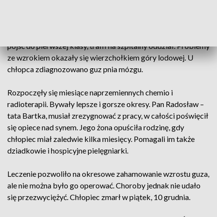
wypadku w Czernikowie
Choroba dała się we znaki dwa lata temu. Bartek zamiast
pójść do pierwszej klasy, trafił na szpitalny oddział. Problemy
ze wzrokiem okazały się wierzchołkiem góry lodowej. U
chłopca zdiagnozowano guz pnia mózgu.
Rozpoczęły się miesiące naprzemiennych chemio i
radioterapii. Bywały lepsze i gorsze okresy. Pan Radosław –
tata Bartka, musiał zrezygnować z pracy, w całości poświęcił
się opiece nad synem. Jego żona opuściła rodzinę, gdy
chłopiec miał zaledwie kilka miesięcy. Pomagali im także
dziadkowie i hospicyjne pielęgniarki.
Leczenie pozwoliło na okresowe zahamowanie wzrostu guza,
ale nie można było go operować. Choroby jednak nie udało
się przezwyciężyć. Chłopiec zmarł w piątek, 10 grudnia.