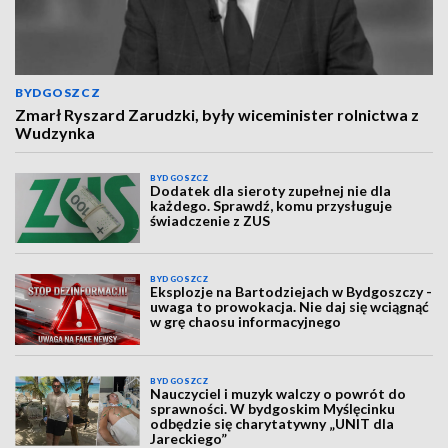
BYDGOSZCZ
Zmarł Ryszard Zarudzki, były wiceminister rolnictwa z
Wudzynka
BYDGOSZCZ
Dodatek dla sieroty zupełnej nie dla
każdego. Sprawdź, komu przysługuje
świadczenie z ZUS
BYDGOSZCZ
Eksplozje na Bartodziejach w Bydgoszczy -
uwaga to prowokacja. Nie daj się wciągnąć
w grę chaosu informacyjnego
BYDGOSZCZ
Nauczyciel i muzyk walczy o powrót do
sprawności. W bydgoskim Myślęcinku
odbędzie się charytatywny „UNIT dla
Jareckiego”