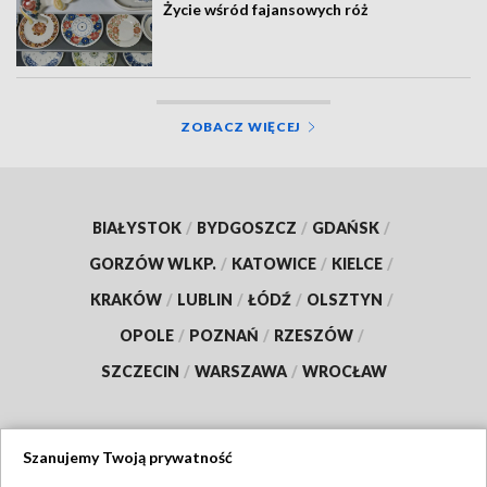
Życie wśród fajansowych róż
ZOBACZ WIĘCEJ
BIAŁYSTOK
/
BYDGOSZCZ
/
GDAŃSK
/
GORZÓW WLKP.
/
KATOWICE
/
KIELCE
/
KRAKÓW
/
LUBLIN
/
ŁÓDŹ
/
OLSZTYN
/
OPOLE
/
POZNAŃ
/
RZESZÓW
/
SZCZECIN
/
WARSZAWA
/
WROCŁAW
Szanujemy Twoją prywatność
Dołącz do nas: