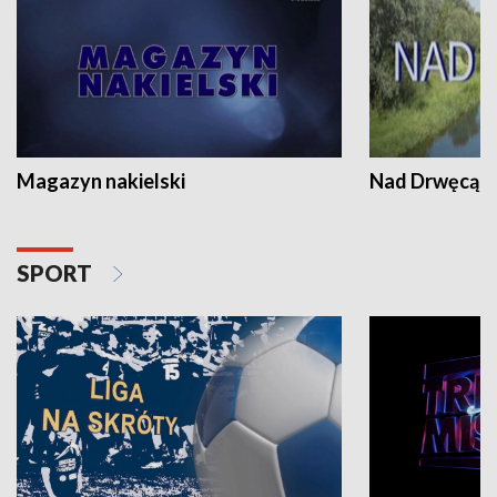
Magazyn nakielski
Nad Drwęcą
SPORT