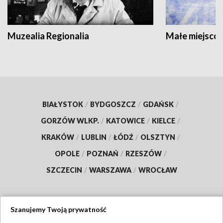
Muzealia Regionalia
Małe miejscow
BIAŁYSTOK
/
BYDGOSZCZ
/
GDAŃSK
/
GORZÓW WLKP.
/
KATOWICE
/
KIELCE
/
KRAKÓW
/
LUBLIN
/
ŁÓDŹ
/
OLSZTYN
/
OPOLE
/
POZNAŃ
/
RZESZÓW
/
SZCZECIN
/
WARSZAWA
/
WROCŁAW
Szanujemy Twoją prywatność
Dołącz do nas: