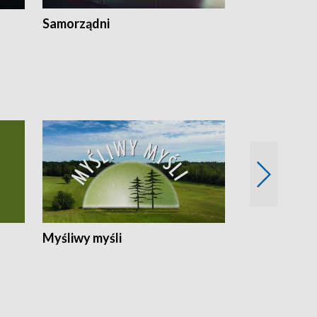
Samorządni
Wspólna sp
Myśliwy myśli
Spotkania z 