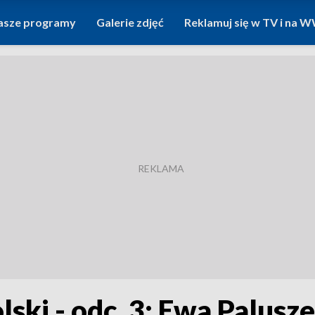
asze programy
Galerie zdjęć
Reklamuj się w TV i na
olski - odc. 3: Ewa Palusz