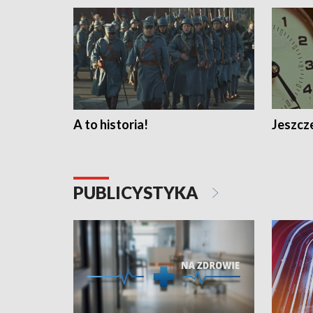
A to historia!
Jeszcze
PUBLICYSTYKA