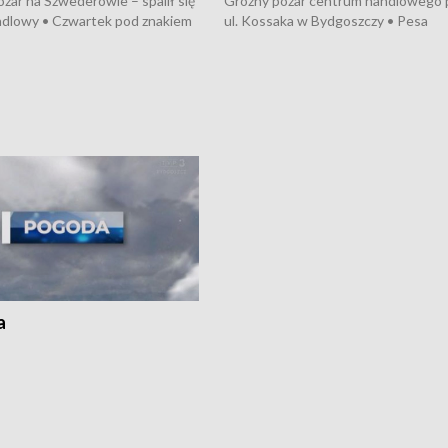
żar na Szwederowie – spalił się
Groźny pożar centrum handlowego 
ndlowy • Czwartek pod znakiem
ul. Kossaka w Bydgoszczy • Pesa
burz • Dobre prognozy dla
wyprodukuje nowoczesne,
 – rolnicy mogą liczyć na
energooszczędne pociągi dla Polregi
lony • Akcja porodowa na trasie
Zmiany w przepisach o pomocy
uń – pomógł policyjny patrol •
społecznej • Przed nami 10. jubileu
my na kolejną odsłonę programu
Festiwal Wisły
ato”
a