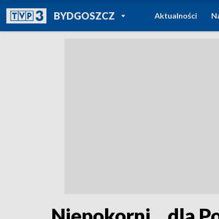
POWRÓT DO
BYDGOSZCZ
Aktualności
N
TVP REGIONY
Niepokorni... dla P