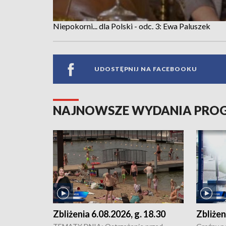
Niepokorni... dla Polski - odc. 3: Ewa Paluszek
UDOSTĘPNIJ NA FACEBOOKU
NAJNOWSZE WYDANIA PR
Zbliżenia 6.08.2026, g. 18.30
Zbliżen