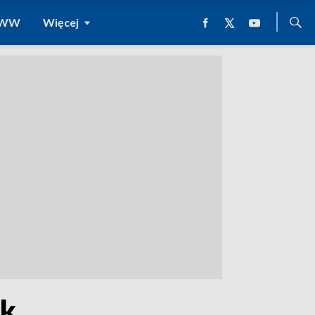
 WWW
Więcej
ek