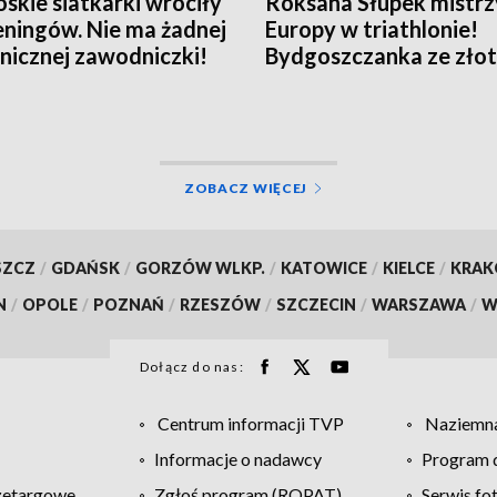
skie siatkarki wróciły
Roksana Słupek mistrz
eningów. Nie ma żadnej
Europy w triathlonie!
nicznej zawodniczki!
Bydgoszczanka ze zło
sprincie
ZOBACZ WIĘCEJ
SZCZ
/
GDAŃSK
/
GORZÓW WLKP.
/
KATOWICE
/
KIELCE
/
KRA
N
/
OPOLE
/
POZNAŃ
/
RZESZÓW
/
SZCZECIN
/
WARSZAWA
/
W
Dołącz do nas:
Centrum informacji TVP
Naziemna
Informacje o nadawcy
Program d
zetargowe
Zgłoś program (ROPAT)
Serwis fo