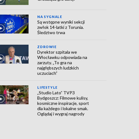
NA SYGNALE
Są wstępne wyniki sekcji
zwłok 14-latki z Torunia.
Śledztwo trwa
ZDROWIE
Dyrektor szpitala we
Włocławku odpowiada na
zarzuty. „To gra na
najgłębszych ludzkich
uczuciach”
LIFESTYLE
„Studio Lato” TVP3
Bydgoszcz: Filmowe kulisy,
kosmiczne inspiracje, sport
dla każdego i lokalne smak.
Oglądaj i wygraj nagrody