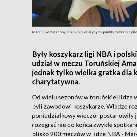
Marcin Gortat zdobył dla swojej drużyny 32 punkty, zebrał 21 piłek
Były koszykarz ligi NBA i polsk
udział w meczu Toruńskiej Amat
jednak tylko wielka gratka dla 
charytatywna.
Od wielu sezonów w toruńskiej lidze 
byli zawodowi koszykarze. Władze ro
poniedziałkowy wieczór postanowiły 
rozegrać nie do końca zwykłe spotkan
blisko 900 meczów w lidze NBA - Marc