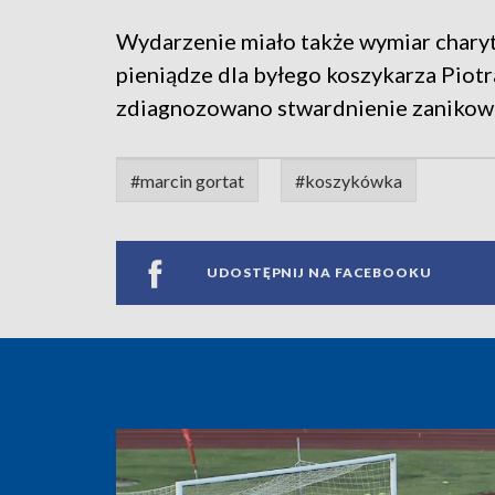
Wydarzenie miało także wymiar charyt
pieniądze dla byłego koszykarza Piot
zdiagnozowano stwardnienie zanikow
#marcin gortat
#koszykówka
UDOSTĘPNIJ NA FACEBOOKU