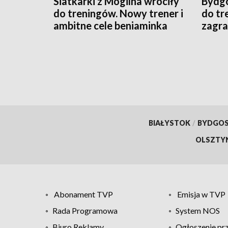
Siatkarki z Mogilna wróciły
Bydgo
do treningów. Nowy trener i
do tr
ambitne cele beniaminka
zagra
Tauron Ligi
BIAŁYSTOK
/
BYDGO
OLSZTY
Abonament TVP
Emisja w TVP
Rada Programowa
System NOS
Biuro Reklamy
Ogłoszenie pr