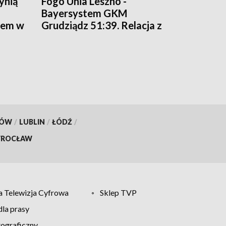
ynią
Fogo Unia Leszno -
Bayersystem GKM
tem w
Grudziądz 51:39. Relacja z
meczu bieg po biegu
KÓW
/
LUBLIN
/
ŁÓDŹ
/
ROCŁAW
 Telewizja Cyfrowa
Sklep TVP
la prasy
tograficzny