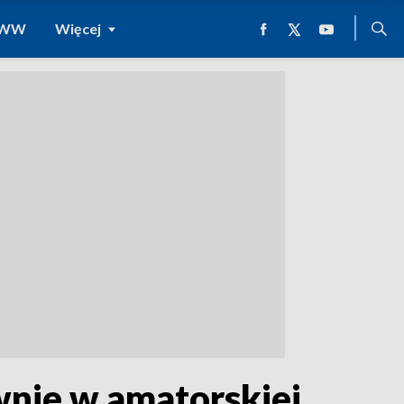
 WWW
Więcej
wnie w amatorskiej