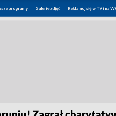
asze programy
Galerie zdjęć
Reklamuj się w TV i na
oruniu! Zagrał charytaty