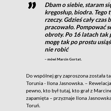
Dbam o siebie, staram si
kręgosłup, biodra. Tego 
rzeczy. Gdzieś cały czas b
pracowało. Pompować se
obroty. Po 16 latach tak
mogę tak po prostu usiąś
nie robić
– mówi Marcin Gortat.
Do wspólnej gry zaproszona została t
Torunia - Ilona Jasnowska. – Rewelacj
pewno, kto był tutaj, kto grał z Marci
zapamięta – przyznaje Ilona Jasnowska
Toruń.