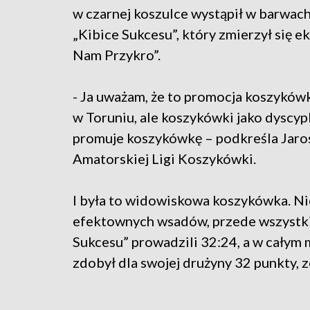
w czarnej koszulce wystąpił w barwac
„Kibice Sukcesu”, który zmierzył się e
Nam Przykro”.
- Ja uważam, że to promocja koszykówk
w Toruniu, ale koszykówki jako dyscypl
promuje koszykówkę – podkreśla Jaros
Amatorskiej Ligi Koszykówki.
I była to widowiskowa koszykówka. Ni
efektownych wsadów, przede wszystki
Sukcesu” prowadzili 32:24, a w całym 
zdobył dla swojej drużyny 32 punkty, zeb