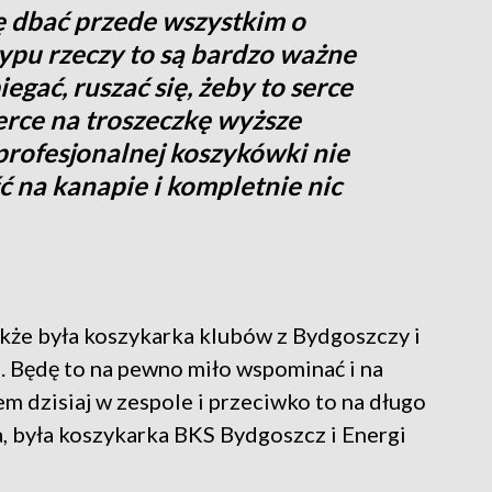
ę dbać przede wszystkim o
typu rzeczy to są bardzo ważne
iegać, ruszać się, żeby to serce
rce na troszeczkę wyższe
 profesjonalnej koszykówki nie
ć na kanapie i kompletnie nic
akże była koszykarka klubów z Bydgoszczy i
a. Będę to na pewno miło wspominać i na
nem dzisiaj w zespole i przeciwko to na długo
, była koszykarka BKS Bydgoszcz i Energi