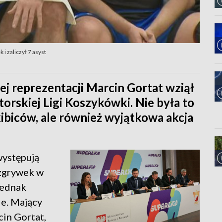
 i zaliczył 7 asyst
iej reprezentacji Marcin Gortat wziął
orskiej Ligi Koszykówki. Nie była to
kibiców, ale również wyjątkowa akcja
występują
zgrywek w
jednak
ie. Mający
in Gortat,