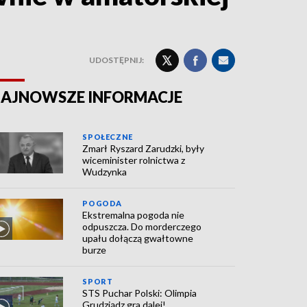
UDOSTĘPNIJ:
AJNOWSZE INFORMACJE
SPOŁECZNE
Zmarł Ryszard Zarudzki, były
wiceminister rolnictwa z
Wudzynka
POGODA
Ekstremalna pogoda nie
odpuszcza. Do morderczego
upału dołączą gwałtowne
burze
SPORT
STS Puchar Polski: Olimpia
Grudziądz gra dalej!