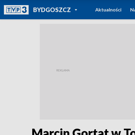
POWRÓT DO
BYDGOSZCZ
Aktualności
N
TVP REGIONY
Marcin Gortat w T