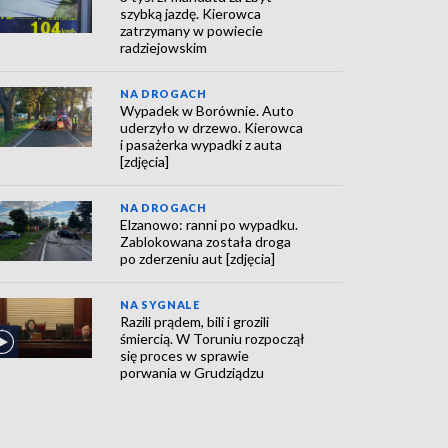
szybką jazdę. Kierowca
zatrzymany w powiecie
radziejowskim
NA DROGACH
Wypadek w Borównie. Auto
uderzyło w drzewo. Kierowca
i pasażerka wypadki z auta
[zdjęcia]
NA DROGACH
Elzanowo: ranni po wypadku.
Zablokowana została droga
po zderzeniu aut [zdjęcia]
NA SYGNALE
Razili prądem, bili i grozili
śmiercią. W Toruniu rozpoczął
się proces w sprawie
porwania w Grudziądzu