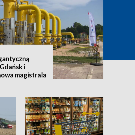
igantyczną
 Gdańsk i
nowa magistrala