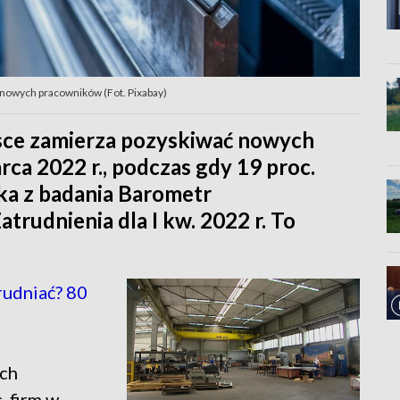
ć nowych pracowników (Fot. Pixabay)
lsce zamierza pozyskiwać nowych
ca 2022 r., podczas gdy 19 proc.
ka z badania Barometr
udnienia dla I kw. 2022 r. To
rudniać? 80
ych
 firm w