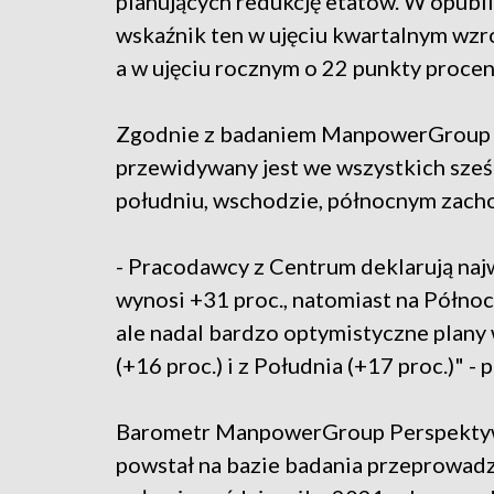
planujących redukcję etatów. W opub
wskaźnik ten w ujęciu kwartalnym wzr
a w ujęciu rocznym o 22 punkty procen
Zgodnie z badaniem ManpowerGroup w 
przewidywany jest we wszystkich sześc
południu, wschodzie, północnym zacho
- Pracodawcy z Centrum deklarują naj
wynosi +31 proc., natomiast na Północ
ale nadal bardzo optymistyczne plan
(+16 proc.) i z Południa (+17 proc.)" - 
Barometr ManpowerGroup Perspektyw 
powstał na bazie badania przeprowadz