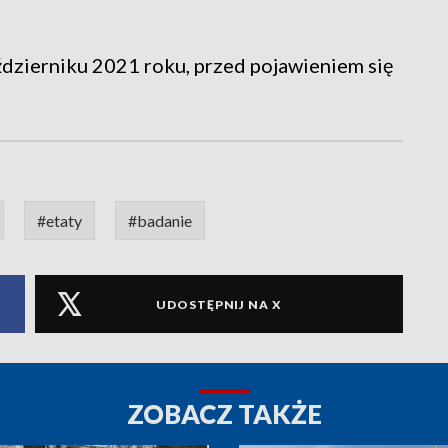
ździerniku 2021 roku, przed pojawieniem się
#etaty
#badanie
UDOSTĘPNIJ NA X
ZOBACZ TAKŻE