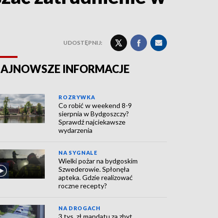
UDOSTĘPNIJ:
AJNOWSZE INFORMACJE
ROZRYWKA
Co robić w weekend 8-9
sierpnia w Bydgoszczy?
Sprawdź najciekawsze
wydarzenia
NA SYGNALE
Wielki pożar na bydgoskim
Szwederowie. Spłonęła
apteka. Gdzie realizować
roczne recepty?
NA DROGACH
3 tys. zł mandatu za zbyt