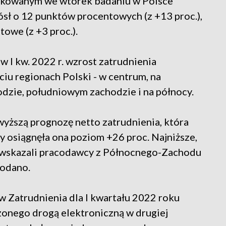
likowanym we wtorek badaniu w Polsce
ósł o 12 punktów procentowych (z +13 proc.),
towe (z +3 proc.).
I kw. 2022 r. wzrost zatrudnienia
iu regionach Polski - w centrum, na
dzie, południowym zachodzie i na północy.
wyższą prognozę netto zatrudnienia, która
y osiągnęła ona poziom +26 proc. Najniższe,
y wskazali pracodawcy z Północnego-Zachodu
podano.
Zatrudnienia dla I kwartału 2022 roku
onego drogą elektroniczną w drugiej