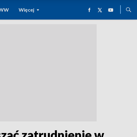
 WWW
Więcej
szać zatrudnienie w