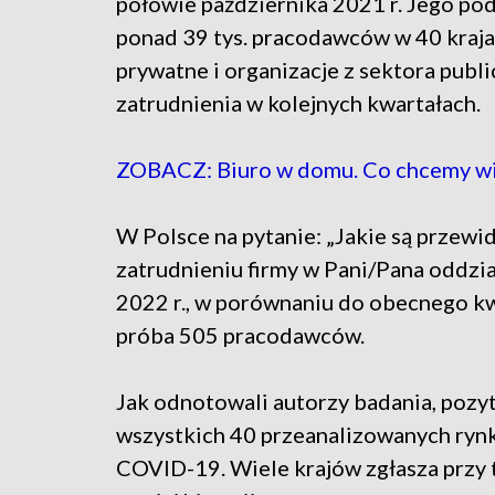
połowie października 2021 r. Jego p
ponad 39 tys. pracodawców w 40 krajac
prywatne i organizacje z sektora publ
zatrudnienia w kolejnych kwartałach.
ZOBACZ: Biuro w domu. Co chcemy wie
W Polsce na pytanie: „Jakie są przew
zatrudnieniu firmy w Pani/Pana oddzia
2022 r., w porównaniu do obecnego k
próba 505 pracodawców.
Jak odnotowali autorzy badania, poz
wszystkich 40 przeanalizowanych rynk
COVID-19. Wiele krajów zgłasza przy 