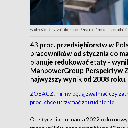
W okresie od stycznia do marca aż 43 proc. firm chce zatrudnia
43 proc. przedsiębiorstw w Po
pracowników od stycznia do mar
planuje redukować etaty - wyni
ManpowerGroup Perspektyw Zatr
najwyższy wynik od 2008 roku.
ZOBACZ: Firmy będą zwalniać czy zat
proc. chce utrzymać zatrudnienie
Od stycznia do marca 2022 roku now
pracowników chce pozyskiwać 43 proc.