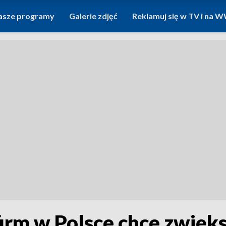
asze programy
Galerie zdjęć
Reklamuj się w TV i na
irm w Polsce chce zwięk