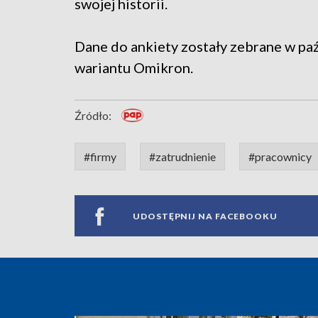
swojej historii.
Dane do ankiety zostały zebrane w pa
wariantu Omikron.
Źródło:
#firmy
#zatrudnienie
#pracownicy
UDOSTĘPNIJ NA FACEBOOKU