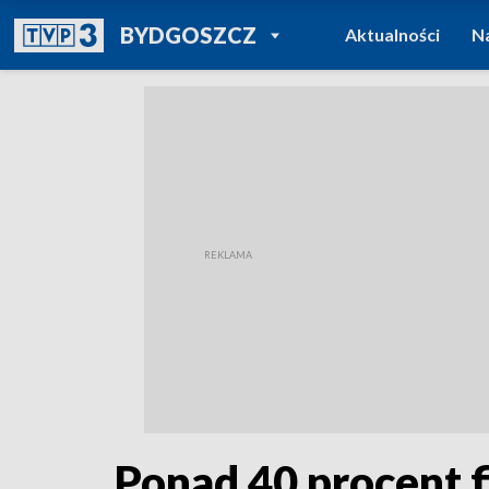
POWRÓT DO
BYDGOSZCZ
Aktualności
N
TVP REGIONY
Ponad 40 procent f