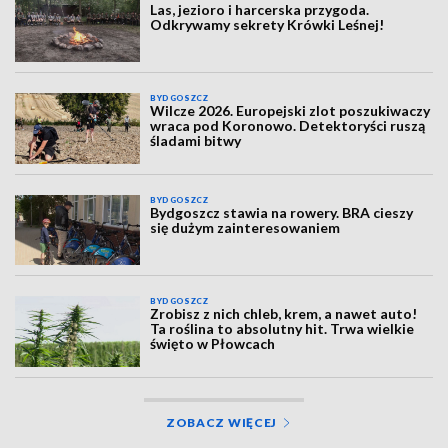
Las, jezioro i harcerska przygoda.
Odkrywamy sekrety Krówki Leśnej!
BYDGOSZCZ
Wilcze 2026. Europejski zlot poszukiwaczy
wraca pod Koronowo. Detektoryści ruszą
śladami bitwy
BYDGOSZCZ
Bydgoszcz stawia na rowery. BRA cieszy
się dużym zainteresowaniem
BYDGOSZCZ
Zrobisz z nich chleb, krem, a nawet auto!
Ta roślina to absolutny hit. Trwa wielkie
święto w Płowcach
ZOBACZ WIĘCEJ