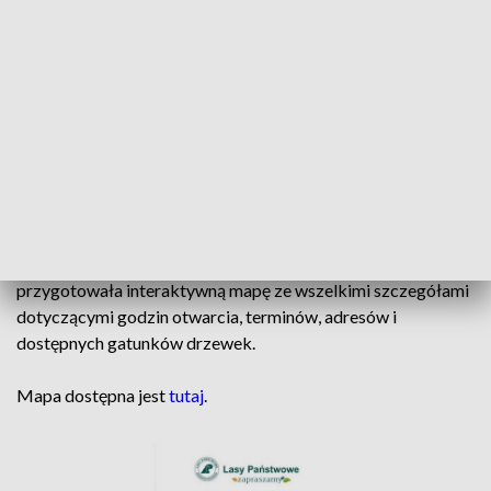
Stopniowo przyzwyczaić ją do temperatury panującej w
naszym domu. Nie wstawiajmy choinki do pokoju zaraz po
przywiezieniu jej do domu, zostawmy na dzień lub dwa w
miejscu, gdzie temperatura powietrza jest wyższa niż na
zewnątrz, ale niższa niż w naszym domu. A kiedy już trafi do
środka, należy postawić ją daleko od kaloryferów i pamiętać
o codziennym podlewaniu.
Aby nie było problemów ze znalezieniem miejsca sprzedaży
choinek, Regionalna Dyrekcja Lasów Państwowych
przygotowała interaktywną mapę ze wszelkimi szczegółami
dotyczącymi godzin otwarcia, terminów, adresów i
dostępnych gatunków drzewek.
Mapa dostępna jest
tutaj
.