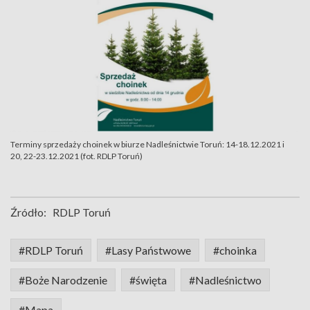
Terminy sprzedaży choinek w biurze Nadleśnictwie Toruń: 14-18.12.2021 i
20, 22-23.12.2021 (fot. RDLP Toruń)
Źródło:
RDLP Toruń
#RDLP Toruń
#Lasy Państwowe
#choinka
#Boże Narodzenie
#święta
#Nadleśnictwo
#Mapa