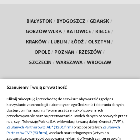
BIAŁYSTOK
/
BYDGOSZCZ
/
GDAŃSK
/
GORZÓW WLKP.
/
KATOWICE
/
KIELCE
/
KRAKÓW
/
LUBLIN
/
ŁÓDŹ
/
OLSZTYN
/
OPOLE
/
POZNAŃ
/
RZESZÓW
/
SZCZECIN
/
WARSZAWA
/
WROCŁAW
Szanujemy Twoją prywatność
Dołącz do nas:
Kliknij "Akceptuję i przechodzę do serwisu", aby wyrazić zgody na
korzystanie z technologii automatycznego śledzenia i zbierania danych,
TVP
dostęp do informacji na Twoim urządzeniu końcowym i ich
Abonament TVP
przechowywanie oraz na przetwarzanie Twoich danych osobowych przez
Regulamin TVP
nas, czyli Telewizję Polską S.A. w likwidacji (zwaną dalej również „TVP”),
Emisja w TVP
Polityka prywatności
Zaufanych Partnerów z IAB* (1201 firm)
oraz pozostałych
Zaufanych
Partnerów TVP (93 firm)
, w celach marketingowych (w tym do
Centrum informacji TVP
Moje zgody
zautomatyzowanego dopasowania reklam do Twoich zainteresowań i