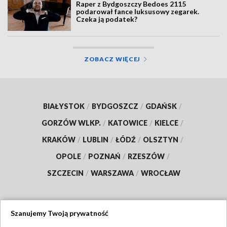
Raper z Bydgoszczy Bedoes 2115
podarował fance luksusowy zegarek.
Czeka ją podatek?
ZOBACZ WIĘCEJ
BIAŁYSTOK
/
BYDGOSZCZ
/
GDAŃSK
/
GORZÓW WLKP.
/
KATOWICE
/
KIELCE
/
KRAKÓW
/
LUBLIN
/
ŁÓDŹ
/
OLSZTYN
/
OPOLE
/
POZNAŃ
/
RZESZÓW
/
SZCZECIN
/
WARSZAWA
/
WROCŁAW
Szanujemy Twoją prywatność
Dołącz do nas: