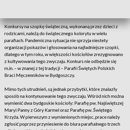
ZOBACZ: Zamiast do marketu, po choinkę do lasu.
Nadleśnictwa zapraszają po świąteczne drzewko
Konkursy na szopkę świąteczną, wykonaną przez dzieci z
rodzicami, należą do świątecznego kolorytu w wielu
parafiach. Pandemiczna sytuacja nie sprzyja niestety
organizacji pokazów i głosowania na najładniejsze szopki,
dlatego w tym roku, w większości kościołów zrezygnowano
z kultywowania tego zwyczaju. Konkurs nie odbędzie się
m.in. – w znanej z tej tradycji – Parafii Świętych Polskich
Braci Męczenników w Bydgoszczy.
Mimo tych utrudnień, są jednak przybytki, które znalazły
sposób na kontynuowanie tego zwyczaju. Wśród nich można
wymienić dwa bydgoskie kościoły: Parafię pw. Najświętszej
Maryi Panny z Góry Karmel oraz Parafię pw. Świętego
Krzyża. W pierwszym z wymienionych miejsc, prace należy
zgłosić poprzez przyniesienie do biura parafialnego trzech