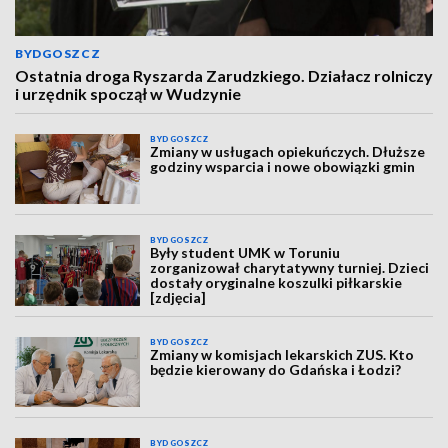
BYDGOSZCZ
Ostatnia droga Ryszarda Zarudzkiego. Działacz rolniczy
i urzędnik spoczął w Wudzynie
BYDGOSZCZ
Zmiany w usługach opiekuńczych. Dłuższe
godziny wsparcia i nowe obowiązki gmin
BYDGOSZCZ
Były student UMK w Toruniu
zorganizował charytatywny turniej. Dzieci
dostały oryginalne koszulki piłkarskie
[zdjęcia]
BYDGOSZCZ
Zmiany w komisjach lekarskich ZUS. Kto
będzie kierowany do Gdańska i Łodzi?
BYDGOSZCZ