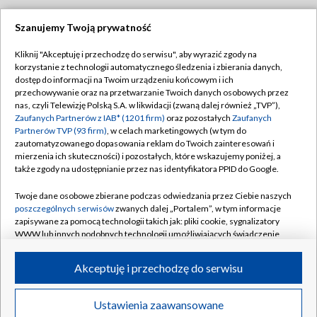
Szanujemy Twoją prywatność
Dołącz do nas:
Kliknij "Akceptuję i przechodzę do serwisu", aby wyrazić zgody na
korzystanie z technologii automatycznego śledzenia i zbierania danych,
TVP
dostęp do informacji na Twoim urządzeniu końcowym i ich
Abonament TVP
przechowywanie oraz na przetwarzanie Twoich danych osobowych przez
Regulamin TVP
nas, czyli Telewizję Polską S.A. w likwidacji (zwaną dalej również „TVP”),
Emisja w TVP
Polityka prywatności
Zaufanych Partnerów z IAB* (1201 firm)
oraz pozostałych
Zaufanych
Partnerów TVP (93 firm)
, w celach marketingowych (w tym do
Centrum informacji TVP
Moje zgody
zautomatyzowanego dopasowania reklam do Twoich zainteresowań i
mierzenia ich skuteczności) i pozostałych, które wskazujemy poniżej, a
Naziemna Telewizja Cyfrowa
Pomoc
także zgody na udostępnianie przez nas identyfikatora PPID do Google.
Sklep TVP
Biuro reklamy
Twoje dane osobowe zbierane podczas odwiedzania przez Ciebie naszych
Rada Programowa
Kontakt
poszczególnych serwisów
zwanych dalej „Portalem”, w tym informacje
zapisywane za pomocą technologii takich jak: pliki cookie, sygnalizatory
System NOS
WWW lub innych podobnych technologii umożliwiających świadczenie
dopasowanych i bezpiecznych usług, personalizację treści oraz reklam,
Informacje o nadawcy
Kanały
udostępnianie funkcji mediów społecznościowych oraz analizowanie
Akceptuję i przechodzę do serwisu
ruchu w Internecie.
Program dla prasy
©2026 Telewizja Polska S.A. w likwidacji
Biuro Reklamy
Twoje dane osobowe zbierane podczas odwiedzania przez Ciebie
Ustawienia zaawansowane
poszczególnych serwisów
na Portalu, takie jak adresy IP, identyfikatory