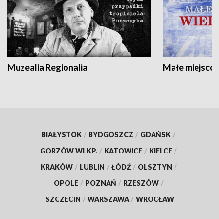
Muzealia Regionalia
Małe miejscow
BIAŁYSTOK
/
BYDGOSZCZ
/
GDAŃSK
/
GORZÓW WLKP.
/
KATOWICE
/
KIELCE
/
KRAKÓW
/
LUBLIN
/
ŁÓDŹ
/
OLSZTYN
/
OPOLE
/
POZNAŃ
/
RZESZÓW
/
SZCZECIN
/
WARSZAWA
/
WROCŁAW