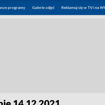
asze programy
Galerie zdjęć
Reklamuj się w TV i na
nie 14.12.2021