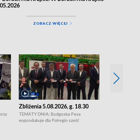
.05.2026
ZOBACZ WIĘCEJ
Zbliżenia 5.08.2026, g. 18.30
Zbliżenia 5.0
przy
TEMATY DNIA: Bydgoska Pesa
Pesa wyprodukuj
wyprodukuje dla Polregio sześć
dla Polregio • 
energooszczędnych pociągów Elf 3.
infrastruktury g
o •
generacji, które na regionalne trasy
Gdańskiem a Gus
wyjadą w 2029 roku • Ponad 2 mld zł
Kontrowersje w