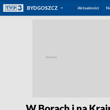
POWRÓT DO
BYDGOSZCZ
Aktualności
N
TVP REGIONY
W Borach i na Kraj