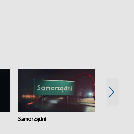
Samorządni
Wspólna sp