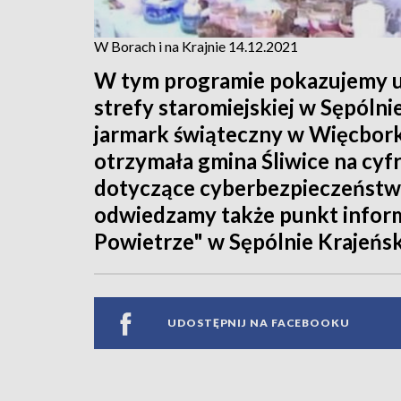
W Borach i na Krajnie 14.12.2021
W tym programie pokazujemy ur
strefy staromiejskiej w Sępóln
jarmark świąteczny w Więcbork
otrzymała gmina Śliwice na cyf
dotyczące cyberbezpieczeństw
odwiedzamy także punkt infor
Powietrze" w Sępólnie Krajeńs
UDOSTĘPNIJ NA FACEBOOKU