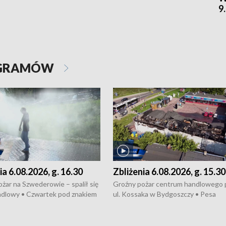
9
OGRAMÓW
ia 6.08.2026, g. 16.30
Zbliżenia 6.08.2026, g. 15.30
żar na Szwederowie – spalił się
Groźny pożar centrum handlowego 
ndlowy • Czwartek pod znakiem
ul. Kossaka w Bydgoszczy • Pesa
burz • Dobre prognozy dla
wyprodukuje nowoczesne,
 – rolnicy mogą liczyć na
energooszczędne pociągi dla Polregi
lony • Akcja porodowa na trasie
Zmiany w przepisach o pomocy