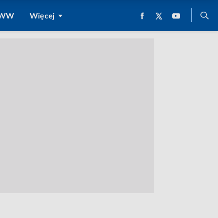
 WWW
Więcej