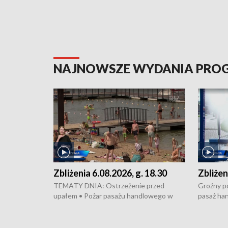
NAJNOWSZE WYDANIA PR
Zbliżenia 6.08.2026, g. 18.30
Zbliżen
TEMATY DNIA: Ostrzeżenie przed
Groźny po
upałem • Pożar pasażu handlowego w
pasaż ha
Bydgoszczy • Policja rozbiła lokalną siatkę
upałów i 
dealerską – grozi im do 12 lat więzienia •
kukurydzy
Akcja porodowa na trasie Rypin-Toruń –
wysokie p