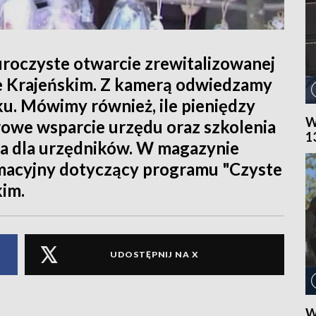
oczyste otwarcie zrewitalizowanej
ie Krajeńskim. Z kamerą odwiedzamy
u. Mówimy również, ile pieniędzy
W
rowe wsparcie urzędu oraz szkolenia
1
a dla urzędników. W magazynie
macyjny dotyczący programu "Czyste
kim.
UDOSTĘPNIJ NA X
W