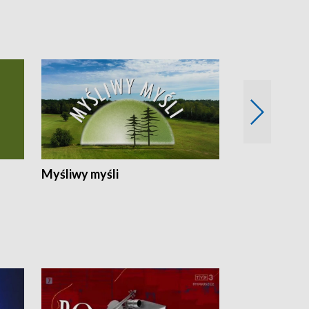
Myśliwy myśli
Spotkania z 