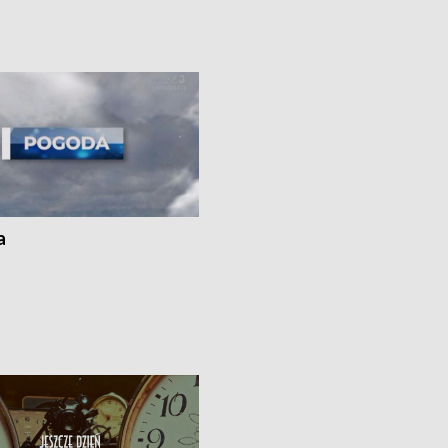
uń – pomógł policyjny patrol •
społecznej • Przed nami 10. jubileu
my na kolejną odsłonę programu
Festiwal Wisły
ato”
a