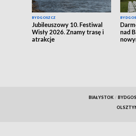
BYDGOSZCZ
BYDGO
Jubileuszowy 10. Festiwal
Darm
Wisły 2026. Znamy trasę i
nad B
atrakcje
nowym
bydgo
BIAŁYSTOK
/
BYDGO
OLSZTY