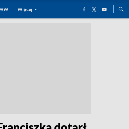
 WWW
Więcej
ranciszka dotarł