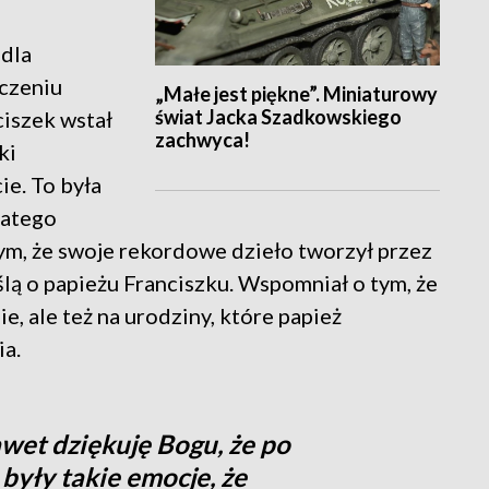
 dla
czeniu
„Małe jest piękne”. Miniaturowy
świat Jacka Szadkowskiego
nciszek wstał
zachwyca!
ki
ie. To była
latego
m, że swoje rekordowe dzieło tworzył przez
lą o papieżu Franciszku. Wspomniał o tym, że
e, ale też na urodziny, które papież
ia.
wet dziękuję Bogu, że po
 były takie emocje, że