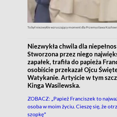
To był niezwykle wzruszający moment dla Przemysława Kozłow
Niezwykła chwila dla niepełno
Stworzona przez niego najwięk
zapałek, trafiła do papieża Fr
osobiście przekazał Ojcu Święt
Watykanie. Artyście w tym sz
Kinga Wasilewska.
ZOBACZ: „Papież Franciszek to najwa
osoba w moim życiu. Cieszę się, że ot
szopkę"