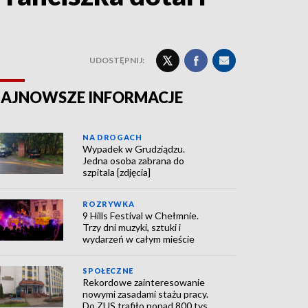
UDOSTĘPNIJ:
AJNOWSZE INFORMACJE
NA DROGACH
Wypadek w Grudziądzu.
Jedna osoba zabrana do
szpitala [zdjęcia]
ROZRYWKA
9 Hills Festival w Chełmnie.
Trzy dni muzyki, sztuki i
wydarzeń w całym mieście
SPOŁECZNE
Rekordowe zainteresowanie
nowymi zasadami stażu pracy.
Do ZUS trafiło ponad 800 tys.