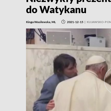
do Watykanu
Kinga Wasilewska, ML
2021-12-15
|
KUJAWSKO-POM