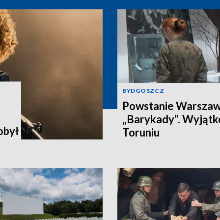
BYDGOSZCZ
Powstanie Warszaw
„Barykady”. Wyjąt
obył
Toruniu