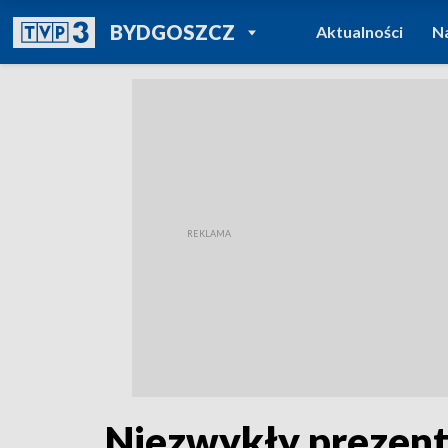
POWRÓT DO
BYDGOSZCZ
Aktualności
N
TVP REGIONY
Niezwykły prezent 