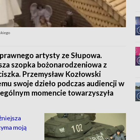
skiego
sprawnego artysty ze Słupowa.
sza szopka bożonarodzeniowa z
anciszka. Przemysław Kozłowski
emu swoje dzieło podczas audiencji w
czególnym momencie towarzyszyła
żniejsza
rzyma moją