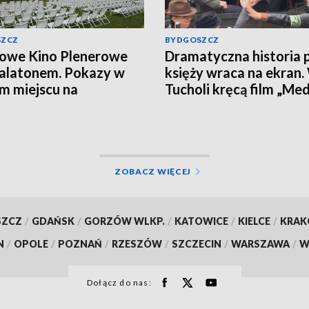
SZCZ
BYDGOSZCZ
owe Kino Plenerowe
Dramatyczna historia p
alatonem. Pokazy w
księży wraca na ekran.
 miejscu na
Tucholi kręcą film „Med
skich Bartodziejach
ZOBACZ WIĘCEJ
SZCZ
/
GDAŃSK
/
GORZÓW WLKP.
/
KATOWICE
/
KIELCE
/
KRA
N
/
OPOLE
/
POZNAŃ
/
RZESZÓW
/
SZCZECIN
/
WARSZAWA
/
W
Dołącz do nas: