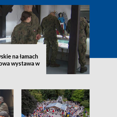
skie na łamach
kowa wystawa w