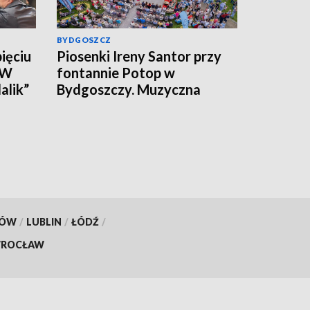
BYDGOSZCZ
ięciu
Piosenki Ireny Santor przy
 W
fontannie Potop w
alik”
Bydgoszczy. Muzyczna
uczta
KÓW
/
LUBLIN
/
ŁÓDŹ
/
ROCŁAW