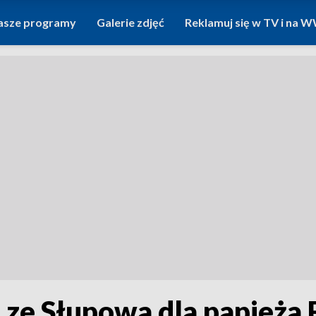
asze programy
Galerie zdjęć
Reklamuj się w TV i na
ze Słupowa dla papieża F