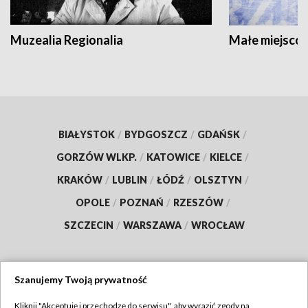
Muzealia Regionalia
Małe miejscow
BIAŁYSTOK
/
BYDGOSZCZ
/
GDAŃSK
/
GORZÓW WLKP.
/
KATOWICE
/
KIELCE
/
KRAKÓW
/
LUBLIN
/
ŁÓDŹ
/
OLSZTYN
/
OPOLE
/
POZNAŃ
/
RZESZÓW
/
SZCZECIN
/
WARSZAWA
/
WROCŁAW
Szanujemy Twoją prywatność
Dołącz do nas:
Kliknij "Akceptuję i przechodzę do serwisu", aby wyrazić zgody na