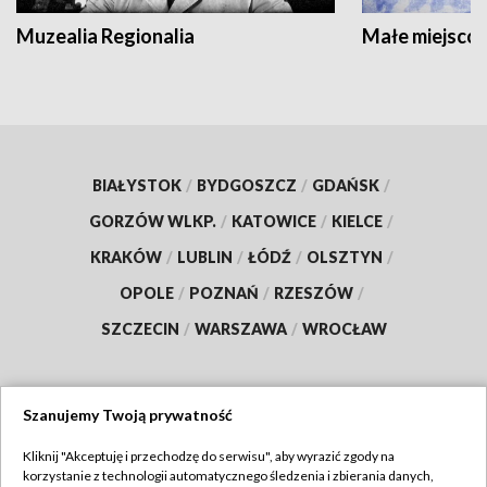
Muzealia Regionalia
Małe miejscow
BIAŁYSTOK
/
BYDGOSZCZ
/
GDAŃSK
/
GORZÓW WLKP.
/
KATOWICE
/
KIELCE
/
KRAKÓW
/
LUBLIN
/
ŁÓDŹ
/
OLSZTYN
/
OPOLE
/
POZNAŃ
/
RZESZÓW
/
SZCZECIN
/
WARSZAWA
/
WROCŁAW
Szanujemy Twoją prywatność
Dołącz do nas:
Kliknij "Akceptuję i przechodzę do serwisu", aby wyrazić zgody na
korzystanie z technologii automatycznego śledzenia i zbierania danych,
TVP