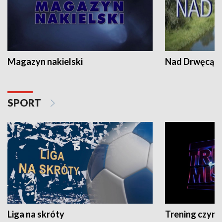
Magazyn nakielski
Nad Drwęcą
SPORT
Liga na skróty
Trening czyni 