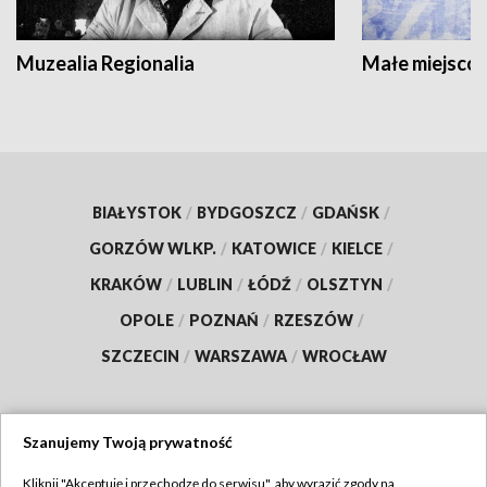
Muzealia Regionalia
Małe miejscow
BIAŁYSTOK
/
BYDGOSZCZ
/
GDAŃSK
/
GORZÓW WLKP.
/
KATOWICE
/
KIELCE
/
KRAKÓW
/
LUBLIN
/
ŁÓDŹ
/
OLSZTYN
/
OPOLE
/
POZNAŃ
/
RZESZÓW
/
SZCZECIN
/
WARSZAWA
/
WROCŁAW
Szanujemy Twoją prywatność
Dołącz do nas:
Kliknij "Akceptuję i przechodzę do serwisu", aby wyrazić zgody na