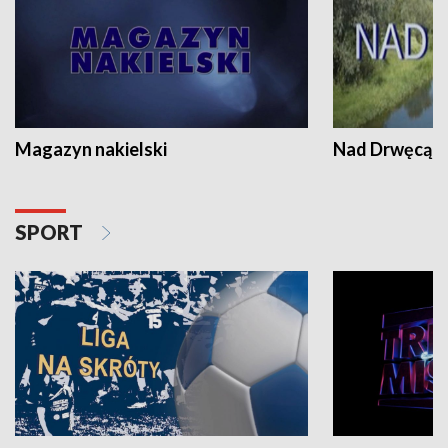
Magazyn nakielski
Nad Drwęcą
SPORT