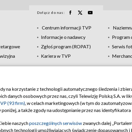
Dołącz do nas:
Centrum informacji TVP
Naziemna
Informacje o nadawcy
Program d
zetargowe
Zgłoś program (ROPAT)
Serwis fo
wizyjna
Kariera w TVP
Merchandi
Polityka prywatności
Moje zgody
Pomoc
Biuro re
ody na korzystanie z technologii automatycznego śledzenia i zbie
 danych osobowych przez nas, czyli Telewizję Polską S.A. w likw
VP (93 firm)
, w celach marketingowych (w tym do zautomatyzow
 poniżej, a także zgody na udostępnianie przez nas identyfikator
Ciebie naszych
poszczególnych serwisów
zwanych dalej „Portalem
obnych technologii umożliwiających świadczenie dopasowanych i be