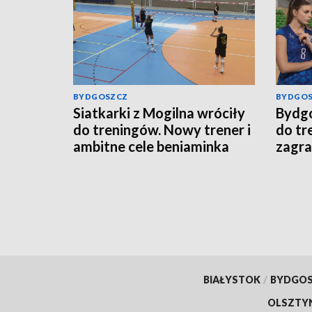
BYDGOSZCZ
BYDGO
Siatkarki z Mogilna wróciły
Bydgo
do treningów. Nowy trener i
do tr
ambitne cele beniaminka
zagra
Tauron Ligi
BIAŁYSTOK
/
BYDGO
OLSZTY