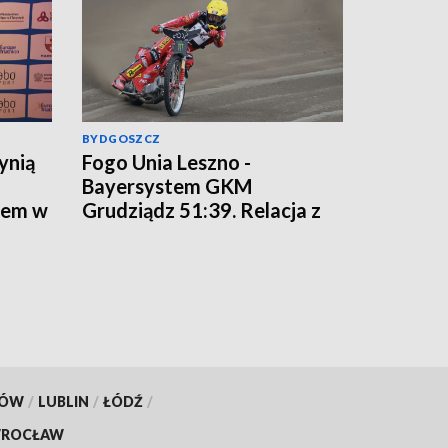
BYDGOSZCZ
ynią
Fogo Unia Leszno -
Bayersystem GKM
tem w
Grudziądz 51:39. Relacja z
meczu bieg po biegu
KÓW
/
LUBLIN
/
ŁÓDŹ
/
ROCŁAW