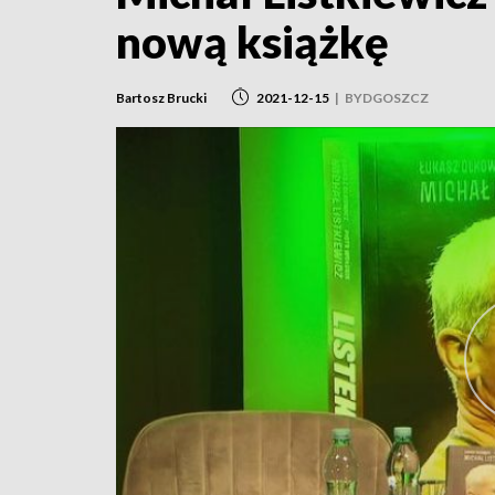
nową książkę
Bartosz Brucki
2021-12-15
|
BYDGOSZCZ