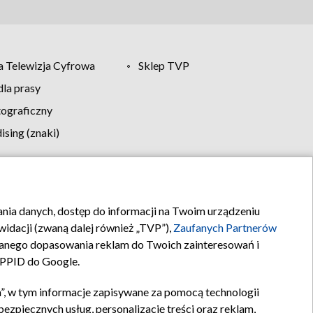
 Telewizja Cyfrowa
Sklep TVP
la prasy
tograficzny
sing (znaki)
klamy
Kontakt
rania danych, dostęp do informacji na Twoim urządzeniu
idacji (zwaną dalej również „TVP”),
Zaufanych Partnerów
anego dopasowania reklam do Twoich zainteresowań i
a PPID do Google.
”, w tym informacje zapisywane za pomocą technologii
zpiecznych usług, personalizację treści oraz reklam,