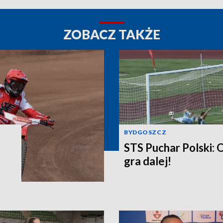
ZOBACZ TAKŻE
BYDGOSZCZ
STS Puchar Polski: 
gra dalej!