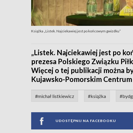
Książka „Listek. Najciekawiej jest po końcowym gwizdku”
„Listek. Najciekawiej jest po 
prezesa Polskiego Związku Piłk
Więcej o tej publikacji można b
Kujawsko-Pomorskim Centrum 
#michał listkiewicz
#książka
#bydg
UDOSTĘPNIJ NA FACEBOOKU