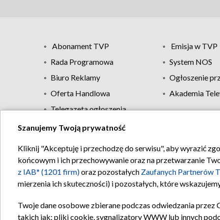
Abonament TVP
Emisja w TVP
Rada Programowa
System NOS
Biuro Reklamy
Ogłoszenie pr
Oferta Handlowa
Akademia Tele
Telegazeta ogłoszenia
Szanujemy Twoją prywatność
Regulamin TVP
Kliknij "Akceptuję i przechodzę do serwisu", aby wyrazić zg
końcowym i ich przechowywanie oraz na przetwarzanie Twoich
z IAB* (1201 firm)
oraz pozostałych
Zaufanych Partnerów T
mierzenia ich skuteczności) i pozostałych, które wskazujemy
Twoje dane osobowe zbierane podczas odwiedzania przez 
takich jak: pliki cookie, sygnalizatory WWW lub innych pod