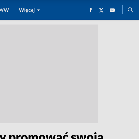
 WWW
Więcej
Aby promować swoją