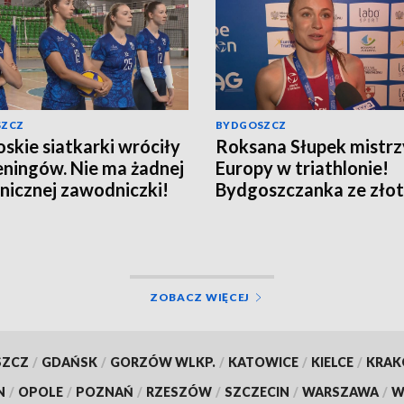
SZCZ
BYDGOSZCZ
skie siatkarki wróciły
Roksana Słupek mistrz
eningów. Nie ma żadnej
Europy w triathlonie!
nicznej zawodniczki!
Bydgoszczanka ze zło
sprincie
ZOBACZ WIĘCEJ
SZCZ
/
GDAŃSK
/
GORZÓW WLKP.
/
KATOWICE
/
KIELCE
/
KRA
N
/
OPOLE
/
POZNAŃ
/
RZESZÓW
/
SZCZECIN
/
WARSZAWA
/
W