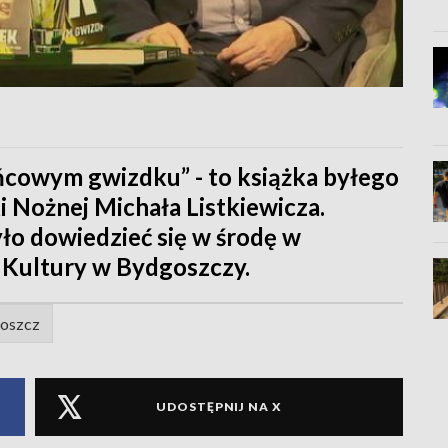
końcowym gwizdku” - to książka byłego
i Nożnej Michała Listkiewicza.
yło dowiedzieć się w środę w
Kultury w Bydgoszczy.
oszcz
UDOSTĘPNIJ NA X