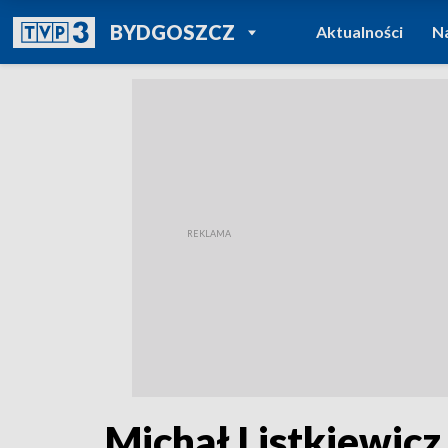
POWRÓT DO
BYDGOSZCZ
Aktualności
N
TVP REGIONY
Michał Listkiewic