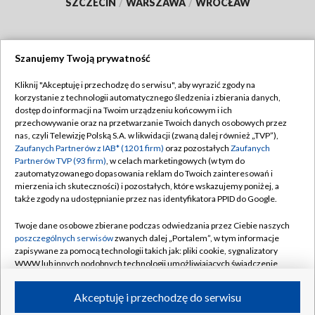
SZCZECIN
/
WARSZAWA
/
WROCŁAW
Szanujemy Twoją prywatność
Dołącz do nas:
Kliknij "Akceptuję i przechodzę do serwisu", aby wyrazić zgody na
korzystanie z technologii automatycznego śledzenia i zbierania danych,
TVP
dostęp do informacji na Twoim urządzeniu końcowym i ich
Abonament TVP
przechowywanie oraz na przetwarzanie Twoich danych osobowych przez
Regulamin TVP
nas, czyli Telewizję Polską S.A. w likwidacji (zwaną dalej również „TVP”),
Emisja w TVP
Polityka prywatności
Zaufanych Partnerów z IAB* (1201 firm)
oraz pozostałych
Zaufanych
Partnerów TVP (93 firm)
, w celach marketingowych (w tym do
Centrum informacji TVP
Moje zgody
zautomatyzowanego dopasowania reklam do Twoich zainteresowań i
mierzenia ich skuteczności) i pozostałych, które wskazujemy poniżej, a
Naziemna Telewizja Cyfrowa
Pomoc
także zgody na udostępnianie przez nas identyfikatora PPID do Google.
Sklep TVP
Biuro reklamy
Twoje dane osobowe zbierane podczas odwiedzania przez Ciebie naszych
Rada Programowa
Kontakt
poszczególnych serwisów
zwanych dalej „Portalem”, w tym informacje
zapisywane za pomocą technologii takich jak: pliki cookie, sygnalizatory
System NOS
WWW lub innych podobnych technologii umożliwiających świadczenie
dopasowanych i bezpiecznych usług, personalizację treści oraz reklam,
Informacje o nadawcy
Kanały
udostępnianie funkcji mediów społecznościowych oraz analizowanie
Akceptuję i przechodzę do serwisu
ruchu w Internecie.
Program dla prasy