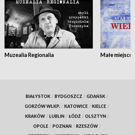
Muzealia Regionalia
Małe miejscow
BIAŁYSTOK
/
BYDGOSZCZ
/
GDAŃSK
/
GORZÓW WLKP.
/
KATOWICE
/
KIELCE
/
KRAKÓW
/
LUBLIN
/
ŁÓDŹ
/
OLSZTYN
/
OPOLE
/
POZNAŃ
/
RZESZÓW
/