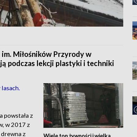
 im. Miłośników Przyrody w
 podczas lekcji plastyki i techniki
lasach.
a powstała z
w, w 2017 z
z drewna z
Wiele ton żywności i wielka