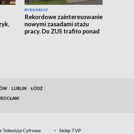
BYDGOSZCZ
Rekordowe zainteresowanie
zyk,
nowymi zasadami stażu
pracy. Do ZUS trafiło ponad
800 tys. wniosków
KÓW
/
LUBLIN
/
ŁÓDŹ
/
ROCŁAW
 Telewizja Cyfrowa
Sklep TVP