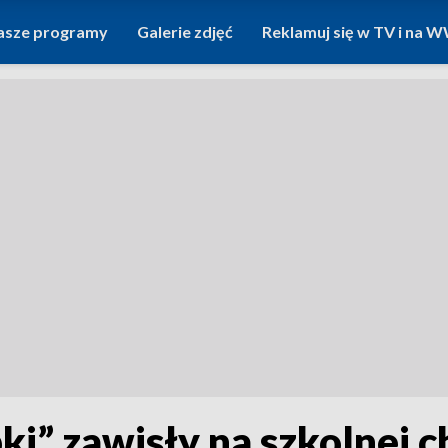
asze programy
Galerie zdjęć
Reklamuj się w TV i na
i” zawisły na szkolnej 