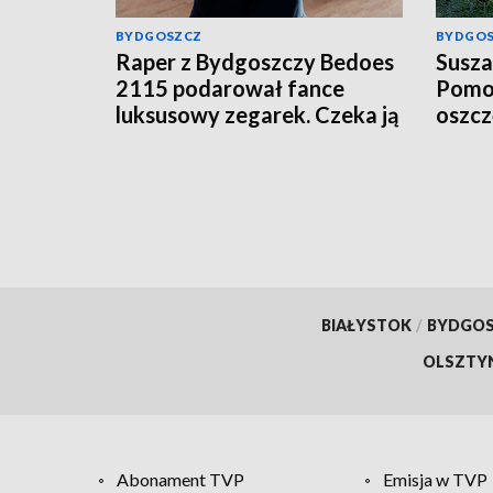
BYDGOSZCZ
BYDGO
Raper z Bydgoszczy Bedoes
Susza
2115 podarował fance
Pomor
luksusowy zegarek. Czeka ją
oszc
podatek?
BIAŁYSTOK
/
BYDGO
OLSZTY
Abonament TVP
Emisja w TVP