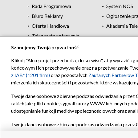
Rada Programowa
System NOS
Biuro Reklamy
Ogłoszenie pr
Oferta Handlowa
Akademia Tele
Telegazeta ogłoszenia
Szanujemy Twoją prywatność
Regulamin TVP
Kliknij "Akceptuję i przechodzę do serwisu", aby wyrazić zg
końcowym i ich przechowywanie oraz na przetwarzanie Twoich
z IAB* (1201 firm)
oraz pozostałych
Zaufanych Partnerów T
mierzenia ich skuteczności) i pozostałych, które wskazujemy
Twoje dane osobowe zbierane podczas odwiedzania przez 
takich jak: pliki cookie, sygnalizatory WWW lub innych pod
udostępnianie funkcji mediów społecznościowych oraz anali
Twoje dane osobowe zbierane podczas odwiedzania przez 
plików cookie, informacje o Twoich wyszukiwaniach w serwi