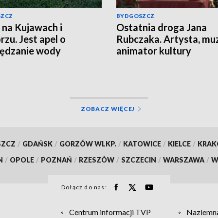
SZCZ
BYDGOSZCZ
 na Kujawach i
Ostatnia droga Jana
zu. Jest apel o
Rubczaka. Artysta, mu
zędzanie wody
animator kultury
studenckiej spoczął w
Koronowie
ZOBACZ WIĘCEJ
SZCZ
/
GDAŃSK
/
GORZÓW WLKP.
/
KATOWICE
/
KIELCE
/
KRA
N
/
OPOLE
/
POZNAŃ
/
RZESZÓW
/
SZCZECIN
/
WARSZAWA
/
W
Dołącz do nas:
Centrum informacji TVP
Naziemna