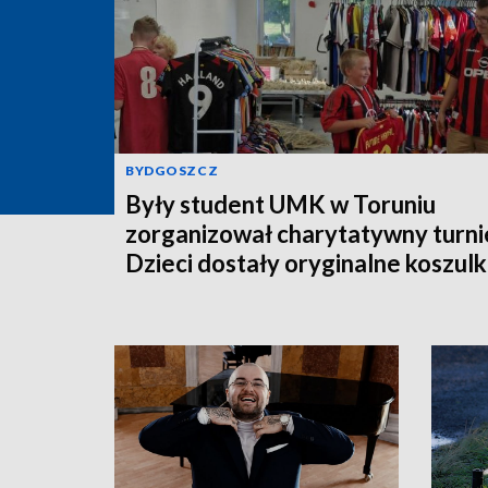
BYDGOSZCZ
Były student UMK w Toruniu
zorganizował charytatywny turnie
Dzieci dostały oryginalne koszulk
piłkarskie [zdjęcia]