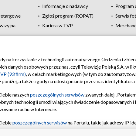
Informacje o nadawcy
Program d
zetargowe
Zgłoś program (ROPAT)
Serwis fo
wizyjna
Kariera w TVP
Merchandi
Polityka prywatności
Moje zgody
Pomoc
Biuro re
ody na korzystanie z technologii automatycznego śledzenia i zbie
 danych osobowych przez nas, czyli Telewizję Polską S.A. w likw
VP (93 firm)
, w celach marketingowych (w tym do zautomatyzow
 poniżej, a także zgody na udostępnianie przez nas identyfikator
Ciebie naszych
poszczególnych serwisów
zwanych dalej „Portalem
obnych technologii umożliwiających świadczenie dopasowanych i be
zowanie ruchu w Internecie.
Ciebie
poszczególnych serwisów
na Portalu, takie jak adresy IP, 
sach Portalu czy historia odwiedzin będą przetwarzane przez TV