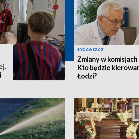
BYDGOSZCZ
Zmiany w komisjach 
j.
Kto będzie kierowa
i
Łodzi?