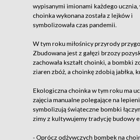
wypisanymi imionami każdego ucznia,
choinka wykonana została z lejków i
symbolizowała czas pandemii.
W tym roku miłośnicy przyrody przygot
Zbudowana jest z gałęzi brzozy pozysk
zachowała kształt choinki, a bombki z
ziaren zbóż, a choinkę zdobią jabłka,
Ekologiczna choinka w tym roku ma ucz
zajęcia manualne polegające na lepieni
symbolizują świąteczne bombki łączy
zimy z kultywujemy tradycję budowy ek
- Oprócz odżywczych bombek na choin