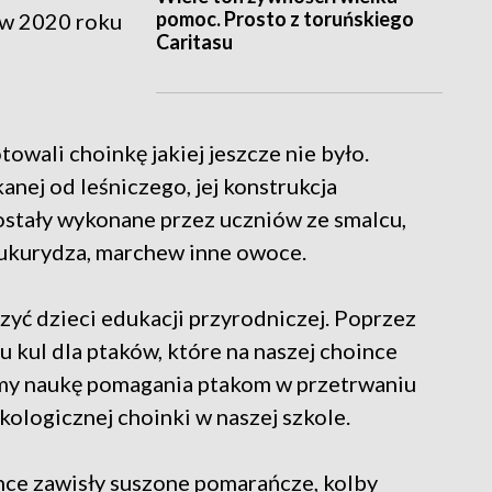
pomoc. Prosto z toruńskiego
 w 2020 roku
Caritasu
owali choinkę jakiej jeszcze nie było.
anej od leśniczego, jej konstrukcja
ostały wykonane przez uczniów ze smalcu,
 kukurydza, marchew inne owoce.
yć dzieci edukacji przyrodniczej. Poprzez
u kul dla ptaków, które na naszej choince
my naukę pomagania ptakom w przetrwaniu
ologicznej choinki w naszej szkole.
ce zawisły suszone pomarańcze, kolby