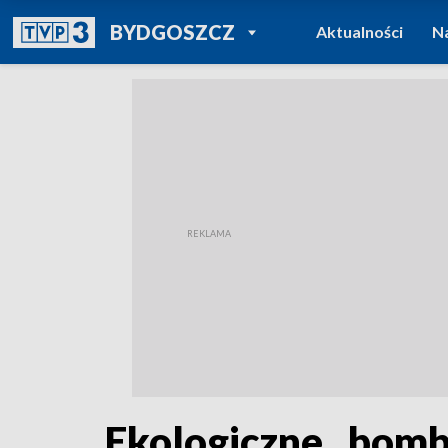
POWRÓT DO
BYDGOSZCZ
Aktualności
N
TVP REGIONY
Ekologiczne „bombk