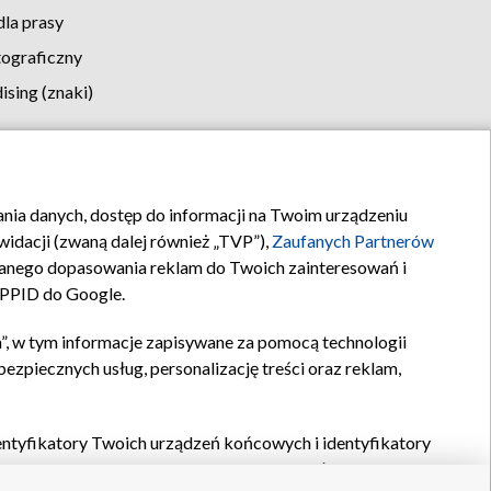
la prasy
tograficzny
sing (znaki)
klamy
Kontakt
rania danych, dostęp do informacji na Twoim urządzeniu
idacji (zwaną dalej również „TVP”),
Zaufanych Partnerów
anego dopasowania reklam do Twoich zainteresowań i
a PPID do Google.
”, w tym informacje zapisywane za pomocą technologii
zpiecznych usług, personalizację treści oraz reklam,
identyfikatory Twoich urządzeń końcowych i identyfikatory
P,
Zaufanych Partnerów z IAB
oraz pozostałych
Zaufanych