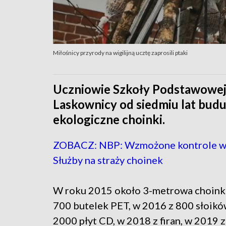
Miłośnicy przyrody na wigilijną ucztę zaprosili ptaki
Uczniowie Szkoły Podstawowej
Laskownicy od siedmiu lat budują
ekologiczne choinki.
ZOBACZ: NBP: Wzmożone kontrole w 
Służby na straży choinek
W roku 2015 około 3-metrowa choink
700 butelek PET, w 2016 z 800 słoikó
2000 płyt CD, w 2018 z firan, w 2019 