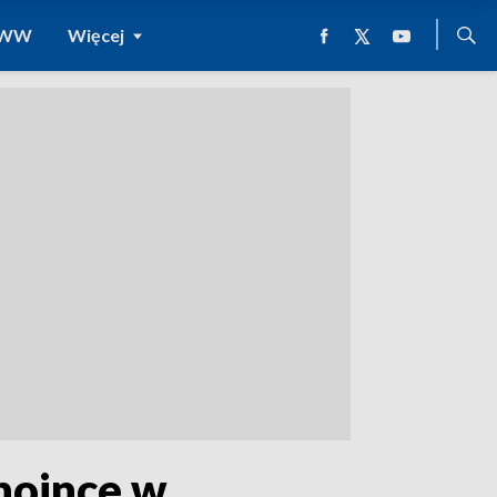
 WWW
Więcej
choince w