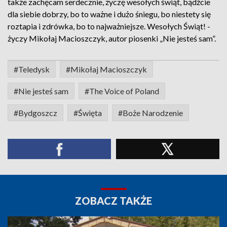
także zachęcam serdecznie, życzę wesołych świąt, bądźcie
dla siebie dobrzy, bo to ważne i dużo śniegu, bo niestety się
roztapia i zdrówka, bo to najważniejsze. Wesołych Świąt! -
życzy Mikołaj Macioszczyk, autor piosenki „Nie jesteś sam”.
#Teledysk
#Mikołaj Macioszczyk
#Nie jesteś sam
#The Voice of Poland
#Bydgoszcz
#Święta
#Boże Narodzenie
ZOBACZ TAKŻE