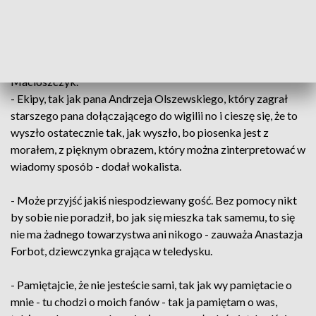
się tam dziewczynka zwiedzająca jarmark. Ale po powstaniu
piosenki doszliśmy do wniosku, że pokażemy te piękne
polskie tradycje np. puste nakrycie przy stole wigilijnym i
stąd też zaangażowanie innych członków - mówi Mikołaj
Macioszczyk.
- Ekipy, tak jak pana Andrzeja Olszewskiego, który zagrał
starszego pana dołączającego do wigilii no i cieszę się, że to
wyszło ostatecznie tak, jak wyszło, bo piosenka jest z
morałem, z pięknym obrazem, który można zinterpretować w
wiadomy sposób - dodał wokalista.
- Może przyjść jakiś niespodziewany gość. Bez pomocy nikt
by sobie nie poradził, bo jak się mieszka tak samemu, to się
nie ma żadnego towarzystwa ani nikogo - zauważa Anastazja
Forbot, dziewczynka grająca w teledysku.
- Pamiętajcie, że nie jesteście sami, tak jak wy pamiętacie o
mnie - tu chodzi o moich fanów - tak ja pamiętam o was,