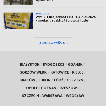
BYDGOSZCZ
Wyniki Eurojackpot i LOTTO 7.08.2026:
kumulacja rozbita! Sprawdź liczby
ZOBACZ WIĘCEJ
BIAŁYSTOK
/
BYDGOSZCZ
/
GDAŃSK
/
GORZÓW WLKP.
/
KATOWICE
/
KIELCE
/
KRAKÓW
/
LUBLIN
/
ŁÓDŹ
/
OLSZTYN
/
OPOLE
/
POZNAŃ
/
RZESZÓW
/
SZCZECIN
/
WARSZAWA
/
WROCŁAW