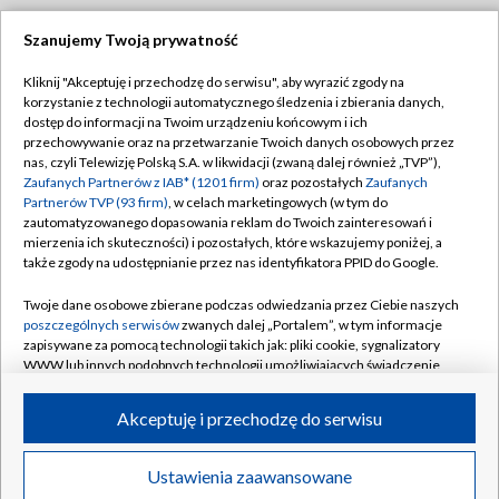
Szanujemy Twoją prywatność
Dołącz do nas:
Kliknij "Akceptuję i przechodzę do serwisu", aby wyrazić zgody na
korzystanie z technologii automatycznego śledzenia i zbierania danych,
TVP
dostęp do informacji na Twoim urządzeniu końcowym i ich
Abonament TVP
przechowywanie oraz na przetwarzanie Twoich danych osobowych przez
Regulamin TVP
nas, czyli Telewizję Polską S.A. w likwidacji (zwaną dalej również „TVP”),
Emisja w TVP
Polityka prywatności
Zaufanych Partnerów z IAB* (1201 firm)
oraz pozostałych
Zaufanych
Partnerów TVP (93 firm)
, w celach marketingowych (w tym do
Centrum informacji TVP
Moje zgody
zautomatyzowanego dopasowania reklam do Twoich zainteresowań i
mierzenia ich skuteczności) i pozostałych, które wskazujemy poniżej, a
Naziemna Telewizja Cyfrowa
Pomoc
także zgody na udostępnianie przez nas identyfikatora PPID do Google.
Sklep TVP
Biuro reklamy
Twoje dane osobowe zbierane podczas odwiedzania przez Ciebie naszych
Rada Programowa
Kontakt
poszczególnych serwisów
zwanych dalej „Portalem”, w tym informacje
zapisywane za pomocą technologii takich jak: pliki cookie, sygnalizatory
System NOS
WWW lub innych podobnych technologii umożliwiających świadczenie
dopasowanych i bezpiecznych usług, personalizację treści oraz reklam,
Informacje o nadawcy
Kanały
udostępnianie funkcji mediów społecznościowych oraz analizowanie
Akceptuję i przechodzę do serwisu
ruchu w Internecie.
Program dla prasy
©2026 Telewizja Polska S.A. w likwidacji
Biuro Reklamy
Twoje dane osobowe zbierane podczas odwiedzania przez Ciebie
Ustawienia zaawansowane
poszczególnych serwisów
na Portalu, takie jak adresy IP, identyfikatory