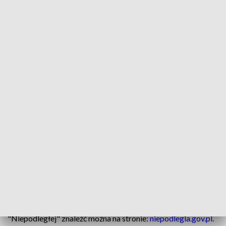
Budżet rządowego programu dotacyjnego "Niepodległa" w
2022 r. wynosi 3 mln 500 tys. zł.
Jak wyjaśniono, "w programie dla samorządowych instytucji
kultury i organizacji pozarządowych można wnioskować o
dofinansowanie od 10 tys. do 100 tys. zł brutto". "Poziom
dofinansowania ze środków Programu Wieloletniego
+Niepodległa+ nie może przekroczyć 85 proc. całości
budżetu zadania" - zaznaczono.
Termin rozpoczęcia i zakończenia realizacji zadania: od 15
marca do 20 listopada 2022 r.
Wnioski należy składać do 14 stycznia 2022 r. do godz. 15.59
poprzez formularz w systemie Witkac.pl.
Więcej informacji i regulamin programu dotacyjnego
"Niepodległej" znaleźć można na stronie:
niepodlegla.gov.pl
.