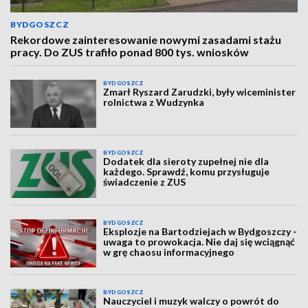
BYDGOSZCZ
Rekordowe zainteresowanie nowymi zasadami stażu
pracy. Do ZUS trafiło ponad 800 tys. wniosków
BYDGOSZCZ
Zmarł Ryszard Zarudzki, były wiceminister
rolnictwa z Wudzynka
BYDGOSZCZ
Dodatek dla sieroty zupełnej nie dla
każdego. Sprawdź, komu przysługuje
świadczenie z ZUS
BYDGOSZCZ
Eksplozje na Bartodziejach w Bydgoszczy -
uwaga to prowokacja. Nie daj się wciągnąć
w grę chaosu informacyjnego
BYDGOSZCZ
Nauczyciel i muzyk walczy o powrót do