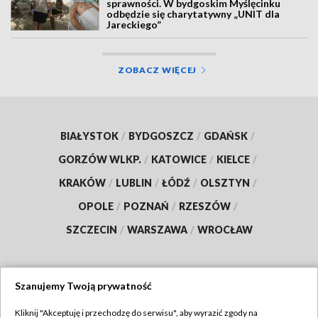
sprawności. W bydgoskim Myślęcinku
odbędzie się charytatywny „UNIT dla
Jareckiego”
ZOBACZ WIĘCEJ
BIAŁYSTOK
/
BYDGOSZCZ
/
GDAŃSK
/
GORZÓW WLKP.
/
KATOWICE
/
KIELCE
/
KRAKÓW
/
LUBLIN
/
ŁÓDŹ
/
OLSZTYN
/
OPOLE
/
POZNAŃ
/
RZESZÓW
/
SZCZECIN
/
WARSZAWA
/
WROCŁAW
Szanujemy Twoją prywatność
Dołącz do nas:
Kliknij "Akceptuję i przechodzę do serwisu", aby wyrazić zgody na