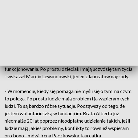
- Już po ukończeniu studiów w zakresie resocjalizacji i pracy
socjalnej czułem potrzebę pracy z ludźmi i mogłem wybrać
zupełnie inną drogę zawodową. Zostać biznesmenem,
zarabiać pieniądze, a poszedłem w pracę z drugim
człowiekiem i to jest bardzo cenne. My, jako stowarzyszenie
skupiliśmy się przede wszystkim na tym, że jak już nie mamy
tych wielkich, dużych domów dziecka, to musimy zmienić
klimat w tych małych, żeby przypominały jak najbardziej
takir rodzinne, propagujemy zupełnie nowy sposób
funkcjonowania. Po prostu dzieciaki mają uczyć się tam życia
- wskazał Marcin Lewandowski, jeden z laureatów nagrody.
- W momencie, kiedy się pomaga nie myśli się o tym, na czym
to polega. Po prostu ludzie mają problem i ja wspieram tych
ludzi. To są bardzo różne sytuacje. Począwszy od tego, że
jestem wolontariuszką w fundacji im. Brata Alberta już
nieomalże 20 lat poprzez nieodpłatne udzielanie takich, jeśli
ludzie mają jakieś problemy, konflikty to również wspieram
pro bono - mówi Irena Paczkowska, laureatka