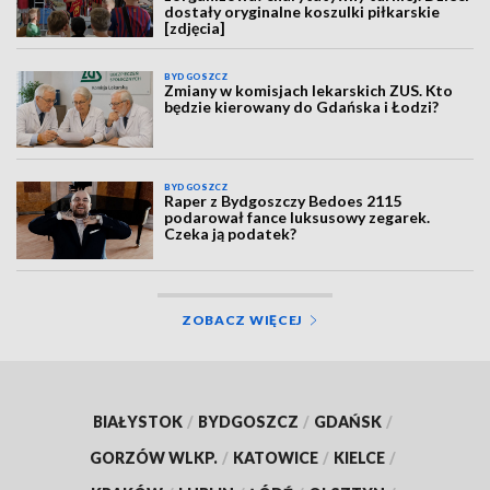
dostały oryginalne koszulki piłkarskie
[zdjęcia]
BYDGOSZCZ
Zmiany w komisjach lekarskich ZUS. Kto
będzie kierowany do Gdańska i Łodzi?
BYDGOSZCZ
Raper z Bydgoszczy Bedoes 2115
podarował fance luksusowy zegarek.
Czeka ją podatek?
ZOBACZ WIĘCEJ
BIAŁYSTOK
/
BYDGOSZCZ
/
GDAŃSK
/
GORZÓW WLKP.
/
KATOWICE
/
KIELCE
/