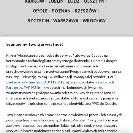
KRAKÓW
/
LUBLIN
/
ŁÓDŹ
/
OLSZTYN
/
OPOLE
/
POZNAŃ
/
RZESZÓW
/
SZCZECIN
/
WARSZAWA
/
WROCŁAW
Szanujemy Twoją prywatność
Dołącz do nas:
Kliknij "Akceptuję i przechodzę do serwisu", aby wyrazić zgody na
korzystanie z technologii automatycznego śledzenia i zbierania danych,
TVP
dostęp do informacji na Twoim urządzeniu końcowym i ich
Abonament TVP
przechowywanie oraz na przetwarzanie Twoich danych osobowych przez
Regulamin TVP
nas, czyli Telewizję Polską S.A. w likwidacji (zwaną dalej również „TVP”),
Emisja w TVP
Polityka prywatności
Zaufanych Partnerów z IAB* (1201 firm)
oraz pozostałych
Zaufanych
Partnerów TVP (93 firm)
, w celach marketingowych (w tym do
Centrum informacji TVP
Moje zgody
zautomatyzowanego dopasowania reklam do Twoich zainteresowań i
mierzenia ich skuteczności) i pozostałych, które wskazujemy poniżej, a
Naziemna Telewizja Cyfrowa
Pomoc
także zgody na udostępnianie przez nas identyfikatora PPID do Google.
Sklep TVP
Biuro reklamy
Twoje dane osobowe zbierane podczas odwiedzania przez Ciebie naszych
Rada Programowa
Kontakt
poszczególnych serwisów
zwanych dalej „Portalem”, w tym informacje
zapisywane za pomocą technologii takich jak: pliki cookie, sygnalizatory
System NOS
WWW lub innych podobnych technologii umożliwiających świadczenie