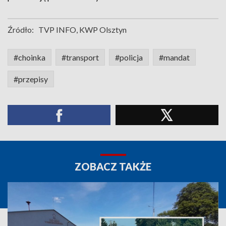
Źródło:
TVP INFO, KWP Olsztyn
#choinka
#transport
#policja
#mandat
#przepisy
ZOBACZ TAKŻE