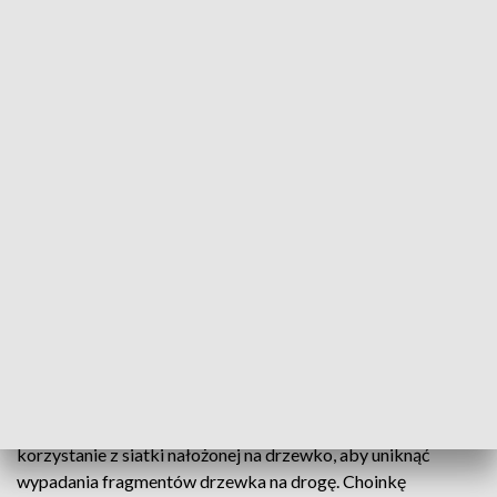
Przepisy ruchu drogowego wymagają od nas, aby
przewożony ładunek był zabezpieczony przed
przemieszczaniem się, nie utrudniał kierowania pojazdem, nie
ograniczał widoczności drogi, nie zasłaniał świateł, urządzeń
sygnalizacyjnych oraz tablic rejestracyjnych. Dlatego na
przykład powinniśmy unikać transportu choinki na miejscu
przedniego pasażera, bo mogłoby to wpływać na możliwość
obserwacji drogi. Do transportu najlepiej wykorzystać
przestrzeń bagażnika, bądź rozłożyć tylne siedzenia.
Powinniśmy unikać sytuacji, w której podczas transportu
mamy otwarty bagażnik – do kabiny będą dostawać się
spaliny, które mogą wpływać na motorykę kierującego.
Kolejną możliwością, o ile pojazd posiada belki bagażnika
dachowego, jest transport choinki na pojeździe. W tym
przypadku również obowiązują nas te same wymogi co w
przypadku transportu drzewka wewnątrz auta. Zaleca się
korzystanie z siatki nałożonej na drzewko, aby uniknąć
wypadania fragmentów drzewka na drogę. Choinkę