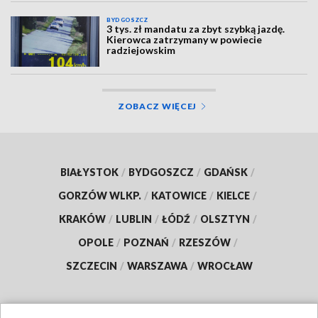
BYDGOSZCZ
3 tys. zł mandatu za zbyt szybką jazdę.
Kierowca zatrzymany w powiecie
radziejowskim
ZOBACZ WIĘCEJ
BIAŁYSTOK
/
BYDGOSZCZ
/
GDAŃSK
/
GORZÓW WLKP.
/
KATOWICE
/
KIELCE
/
KRAKÓW
/
LUBLIN
/
ŁÓDŹ
/
OLSZTYN
/
OPOLE
/
POZNAŃ
/
RZESZÓW
/
SZCZECIN
/
WARSZAWA
/
WROCŁAW