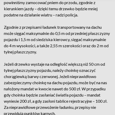
powinniśmy zamocować pniem do przodu, zgodnie z
kierunkiem jazdy – dzięki temu drzewko będzie mniej
podatne na działanie wiatru – radzi policja.
Zgodnie z przepisami ładunek transportowany na dachu
może sięgać maksymalnie do 0,5 m od przedniej płaszczyzny
pojazdu i 1,5 m od siedziska kierowcy, sięgać maksymalnie
do 4 m wysokości, a także 2,55 m szerokości oraz do 2 m od
tylnej płaszczyzny.
Jeżeli drzewko wystaje na odległość większą niż 50 cm od
tylnej płaszczyzny pojazdu, należy choinkę oznaczyć
chorągiewką barwy czerwonej. Jeżeli nieprawidłowo
zabezpieczymy choinkę na dachu pojazdu, może być na nas
nałożony mandat w kwocie nawet do 500 zł. W przypadku
gdy choinka będzie zasłaniać światła pojazdu – mandat
wyniesie 200 zł, a gdy zasłoni tablice rejestracyjne – 100 zł.
Za nieprawidłowe przewożenie ładunku, przepisy nie
przewidują punktów karnych.